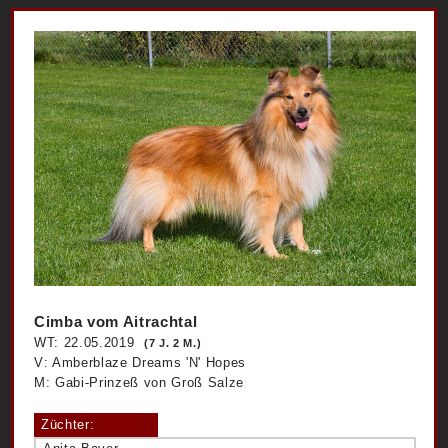
Cimba vom Aitrachtal
WT: 22.05.2019
(7 J. 2 M.)
V: Amberblaze Dreams 'N' Hopes
M: Gabi-Prinzeß von Groß Salze
Züchter: