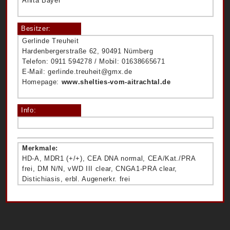
Anita Bayer
Besitzer:
Gerlinde Treuheit
Hardenbergerstraße 62, 90491 Nürnberg
Telefon: 0911 594278 / Mobil: 01638665671
E-Mail: gerlinde.treuheit@gmx.de
Homepage:
www.shelties-vom-aitrachtal.de
Info:
Merkmale:
HD-A, MDR1 (+/+), CEA DNA normal, CEA/Kat./PRA
frei, DM N/N, vWD III clear, CNGA1-PRA clear,
Distichiasis, erbl. Augenerkr. frei