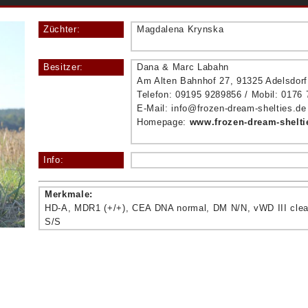
Züchter:
Magdalena Krynska
Besitzer:
Dana & Marc Labahn
Am Alten Bahnhof 27, 91325 Adelsdorf
Telefon: 09195 9289856 / Mobil: 0176
E-Mail: info@frozen-dream-shelties.de
Homepage:
www.frozen-dream-shelti
Info:
Merkmale:
HD-A, MDR1 (+/+), CEA DNA normal, DM N/N, vWD III clear
S/S