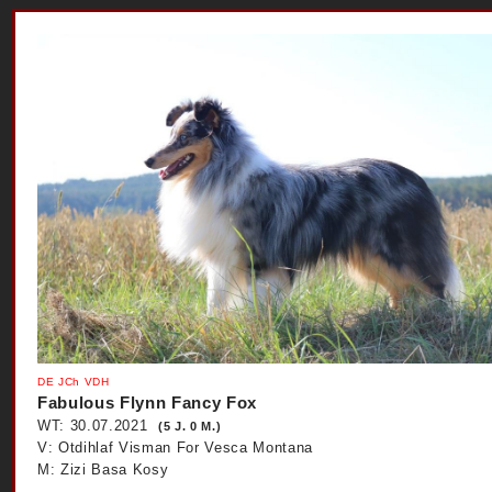
DE JCh VDH
Fabulous Flynn Fancy Fox
WT: 30.07.2021
(5 J. 0 M.)
V: Otdihlaf Visman For Vesca Montana
M: Zizi Basa Kosy