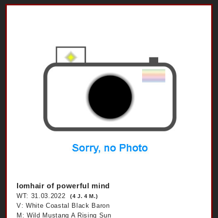
Iomhair of powerful mind
WT: 31.03.2022
(4 J. 4 M.)
V: White Coastal Black Baron
M: Wild Mustang A Rising Sun