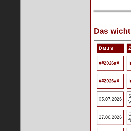
Das wicht
Datum
Z
##2026##
I
##2026##
I
S
05.07.2026
V
G
27.06.2026
f