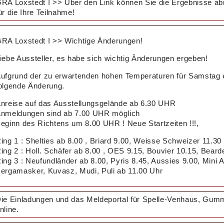
RA Loxstedt I >> Über den Link können Sie die Ergebnisse ab
ür die Ihre Teilnahme!
RA Loxstedt I >> Wichtige Änderungen!
iebe Aussteller, es habe sich wichtig Änderungen ergeben!
ufgrund der zu erwartenden hohen Temperaturen für Samstag 
olgende Änderung.
nreise auf das Ausstellungsgelände ab 6.30 UHR
nmeldungen sind ab 7.00 UHR möglich
eginn des Richtens um 8.00 UHR ! Neue Startzeiten !!!,
ing 1 : Shelties ab 8.00 , Briard 9.00, Weisse Schweizer 11.30
ing 2 : Holl. Schäfer ab 8.00 , OES 9.15, Bouvier 10.15, Bear
ing 3 : Neufundländer ab 8.00, Pyris 8.45, Aussies 9.00, Mini 
ergamasker, Kuvasz, Mudi, Puli ab 11.00 Uhr
ie Einladungen und das Meldeportal für Spelle-Venhaus, Gumm
nline.