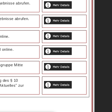
ebnisse abrufen.
ebnisse abrufen.
nline.
d online.
sgruppe Mitte
g des § 10
Aktuelles" zur