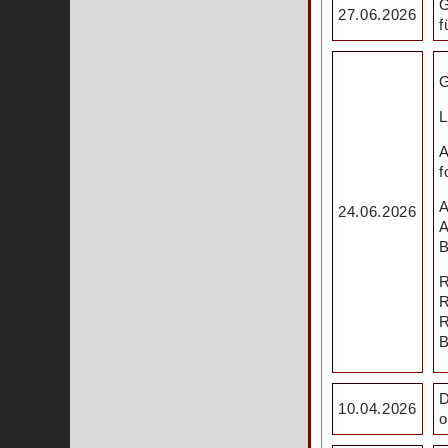
G
27.06.2026
f
G
L
A
f
A
24.06.2026
A
B
R
R
R
B
D
10.04.2026
o