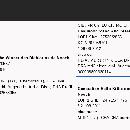
CIB, FR Ch, LU Ch, MC Ch
Chalmoor Stand And Star
LOF1 Shet. 27536/2855
KC AP02959201
* 09.06.2012
tricolour
he Winner des Diablotins de Nooch
HD-A, MDR1 (+/+), CEA DN
70557
PRA rcd2 clear, erbl. Augene
2016
900008800330114
R1 (+/+) (Elternstatus), CEA DNA
rbl. Augenerkr. frei a. Dist., DNA Profil
Generation Hello Kittie de
02658955
Nooch
LOF 1 SHET 24 715/4 776
* 21.08.2011
blue merle
MDR1 (+/-), CEA DNA carrier