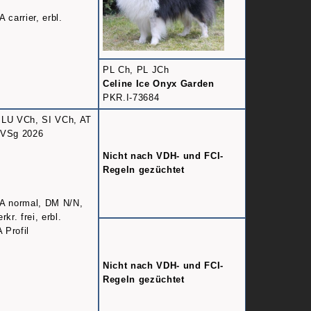
carrier, erbl.
PL Ch, PL JCh
Celine Ice Onyx Garden
PKR.I-73684
LU VCh, SI VCh, AT
CVSg 2026
Nicht nach VDH- und FCI-
Regeln gezüchtet
A normal, DM N/N,
kr. frei, erbl.
 Profil
Nicht nach VDH- und FCI-
Regeln gezüchtet