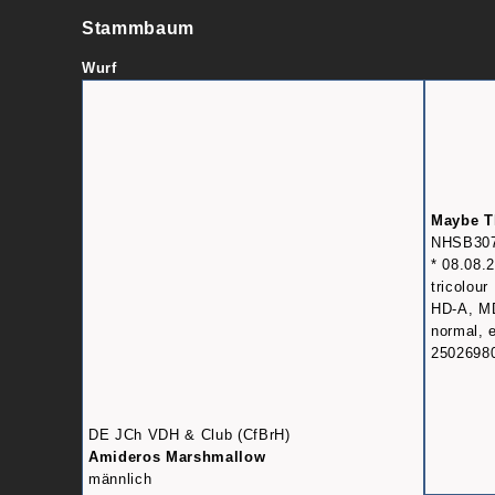
Stammbaum
Wurf
Maybe T
NHSB30
* 08.08.
tricolour
HD-A, MD
normal, e
2502698
DE JCh VDH & Club (CfBrH)
Amideros Marshmallow
männlich