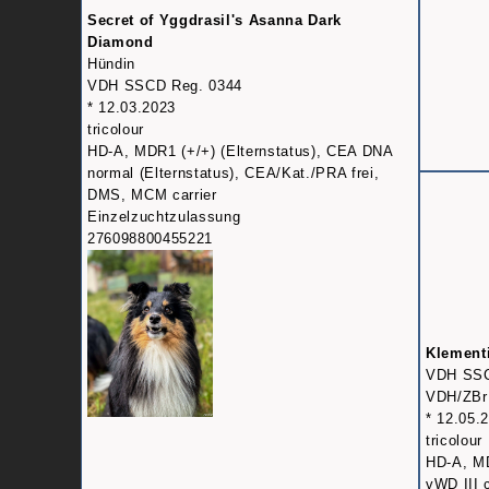
Secret of Yggdrasil's Asanna Dark
Diamond
Hündin
VDH SSCD Reg. 0344
* 12.03.2023
tricolour
HD-A, MDR1 (+/+) (Elternstatus), CEA DNA
normal (Elternstatus), CEA/Kat./PRA frei,
DMS, MCM carrier
Einzelzuchtzulassung
276098800455221
Klementi
VDH SSC
VDH/ZBr
* 12.05.
tricolour
HD-A, M
vWD III 