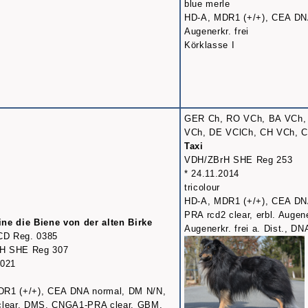
blue merle
HD-A, MDR1 (+/+), CEA DNA 
Augenerkr. frei
Körklasse I
GER Ch, RO VCh, BA VCh, 
VCh, DE VClCh, CH VCh, 
Taxi
VDH/ZBrH SHE Reg 253
* 24.11.2014
tricolour
HD-A, MDR1 (+/+), CEA DN
PRA rcd2 clear, erbl. Augener
ne die Biene von der alten Birke
Augenerkr. frei a. Dist., DNA
D Reg. 0385
H SHE Reg 307
2021
DR1 (+/+), CEA DNA normal, DM N/N,
clear, DMS, CNGA1-PRA clear, GBM,