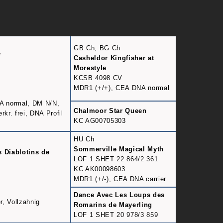
GB Ch, BG Ch
e
Casheldor Kingfisher at
Morestyle
KCSB 4098 CV
MDR1 (+/+), CEA DNA normal
A normal, DM N/N,
Chalmoor Star Queen
rkr. frei, DNA Profil
KC AG00705303
HU Ch
Sommerville Magical Myth
s Diablotins de
LOF 1 SHET 22 864/2 361
KC AK00098603
MDR1 (+/-), CEA DNA carrier
Dance Avec Les Loups des
, Vollzahnig
Romarins de Mayerling
LOF 1 SHET 20 978/3 859