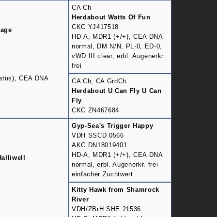
CA Ch
Herdabout Watts Of Fun
CKC YJ417518
tage
HD-A, MDR1 (+/+), CEA DNA
normal, DM N/N, PL-0, ED-0,
vWD III clear, erbl. Augenerkr.
frei
tatus), CEA DNA
CA Ch, CA GrdCh
Herdabout U Can Fly U Can
Fly
CKC ZN467684
Gyp-Sea's Trigger Happy
VDH SSCD 0566
AKC DN18019401
HD-A, MDR1 (+/+), CEA DNA
alliwell
normal, erbl. Augenerkr. frei
einfacher Zuchtwert
Kitty Hawk from Shamrock
River
VDH/ZBrH SHE 21536