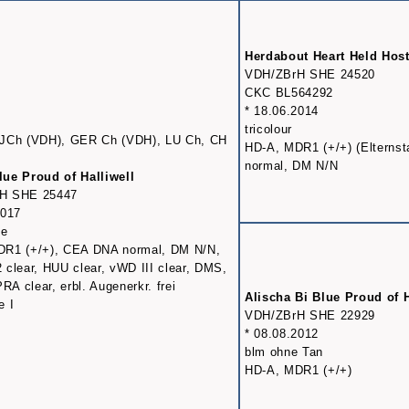
Herdabout Heart Held Hos
VDH/ZBrH SHE 24520
CKC BL564292
* 18.06.2014
tricolour
 JCh (VDH), GER Ch (VDH), LU Ch, CH
HD-A, MDR1 (+/+) (Elterns
normal, DM N/N
ue Proud of Halliwell
H SHE 25447
2017
le
DR1 (+/+), CEA DNA normal, DM N/N,
 clear, HUU clear, vWD III clear, DMS,
A clear, erbl. Augenerkr. frei
Alischa Bi Blue Proud of H
e I
VDH/ZBrH SHE 22929
* 08.08.2012
blm ohne Tan
HD-A, MDR1 (+/+)