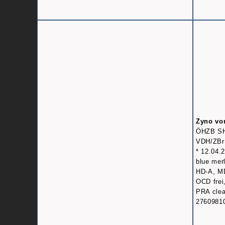
Zyno vo
ÖHZB S
VDH/ZBr
* 12.04.
blue mer
HD-A, M
OCD frei
PRA clear
2760981