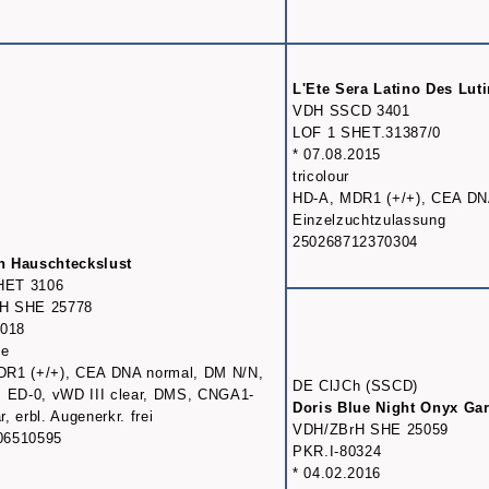
L'Ete Sera Latino Des Lut
VDH SSCD 3401
LOF 1 SHET.31387/0
* 07.08.2015
tricolour
HD-A, MDR1 (+/+), CEA DNA
Einzelzuchtzulassung
250268712370304
n Hauschteckslust
HET 3106
H SHE 25778
2018
le
DR1 (+/+), CEA DNA normal, DM N/N,
DE ClJCh (SSCD)
, ED-0, vWD III clear, DMS, CNGA1-
Doris Blue Night Onyx Ga
, erbl. Augenerkr. frei
VDH/ZBrH SHE 25059
06510595
PKR.I-80324
* 04.02.2016