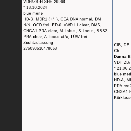
VDH/ZBrH SHE 29968
* 18.10.2024
blue merle
HD-B, MDR1 (+/+), CEA DNA normal, DM
N/N, OCD frei, ED-0, vWD III clear, DMS,
CNGA1-PRA clear, M-Lokus, S-Locus, BBS2-
PRA clear, A-Locus at/a, LÜW-frei
Zuchtzulassung
CIB, DE
276098510478068
Ch
Danna Bl
VDH ZBr
* 21.06.
blue mer
HD-A, M
PRA rcd2
CNGA1-PR
Körklass