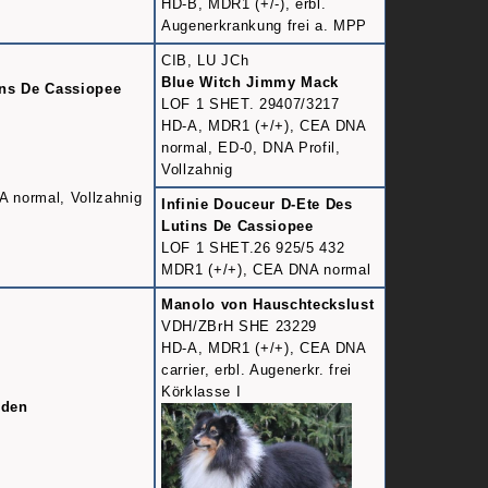
HD-B, MDR1 (+/-), erbl.
Augenerkrankung frei a. MPP
CIB, LU JCh
Blue Witch Jimmy Mack
ins De Cassiopee
LOF 1 SHET. 29407/3217
HD-A, MDR1 (+/+), CEA DNA
normal, ED-0, DNA Profil,
Vollzahnig
 normal, Vollzahnig
Infinie Douceur D-Ete Des
Lutins De Cassiopee
LOF 1 SHET.26 925/5 432
MDR1 (+/+), CEA DNA normal
Manolo von Hauschteckslust
VDH/ZBrH SHE 23229
HD-A, MDR1 (+/+), CEA DNA
carrier, erbl. Augenerkr. frei
Körklasse I
rden