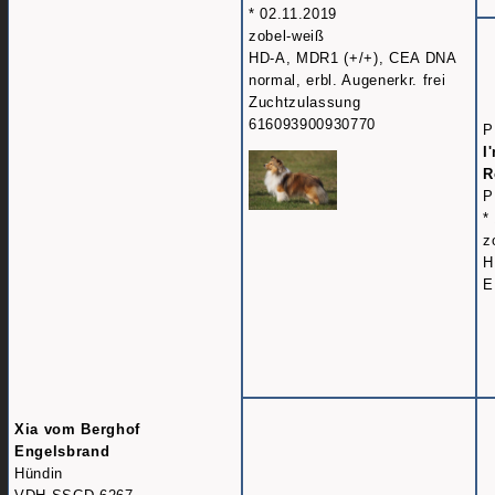
* 02.11.2019
zobel-weiß
HD-A, MDR1 (+/+), CEA DNA
normal, erbl. Augenerkr. frei
Zuchtzulassung
616093900930770
P
I
R
P
*
z
H
E
Xia vom Berghof
Engelsbrand
Hündin