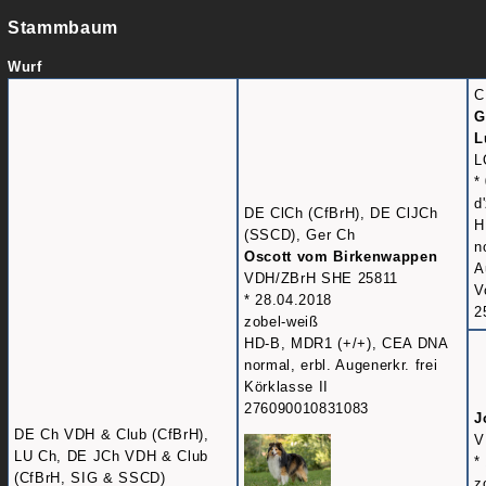
Stammbaum
Wurf
C
G
L
L
*
d
DE ClCh (CfBrH), DE ClJCh
H
(SSCD), Ger Ch
n
Oscott vom Birkenwappen
A
VDH/ZBrH SHE 25811
V
* 28.04.2018
2
zobel-weiß
HD-B, MDR1 (+/+), CEA DNA
normal, erbl. Augenerkr. frei
Körklasse II
276090010831083
J
DE Ch VDH & Club (CfBrH),
V
LU Ch, DE JCh VDH & Club
*
(CfBrH, SIG & SSCD)
z