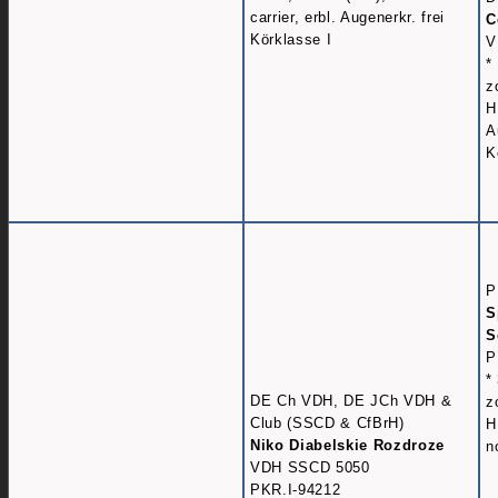
carrier, erbl. Augenerkr. frei
C
Körklasse I
V
*
z
H
A
K
P
S
S
P
*
DE Ch VDH, DE JCh VDH &
z
Club (SSCD & CfBrH)
H
Niko Diabelskie Rozdroze
n
VDH SSCD 5050
PKR.I-94212