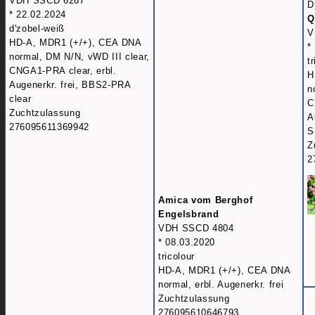
VDH SSCD 6267
D
* 22.02.2024
Q
d'zobel-weiß
V
HD-A, MDR1 (+/+), CEA DNA
*
normal, DM N/N, vWD III clear,
t
CNGA1-PRA clear, erbl.
H
Augenerkr. frei, BBS2-PRA
n
clear
C
Zuchtzulassung
A
276095611369942
S
Z
2
Amica vom Berghof
Engelsbrand
VDH SSCD 4804
* 08.03.2020
tricolour
HD-A, MDR1 (+/+), CEA DNA
normal, erbl. Augenerkr. frei
Zuchtzulassung
276095610646793