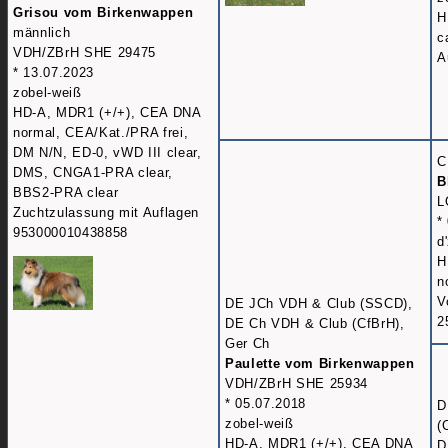
Grisou vom Birkenwappen
H
männlich
c
VDH/ZBrH SHE 29475
A
* 13.07.2023
zobel-weiß
HD-A, MDR1 (+/+), CEA DNA
normal, CEA/Kat./PRA frei,
DM N/N, ED-0, vWD III clear,
C
DMS, CNGA1-PRA clear,
B
BBS2-PRA clear
L
Zuchtzulassung mit Auflagen
*
953000010438858
d
H
n
V
DE JCh VDH & Club (SSCD),
2
DE Ch VDH & Club (CfBrH),
Ger Ch
Paulette vom Birkenwappen
VDH/ZBrH SHE 25934
* 05.07.2018
D
zobel-weiß
(
HD-A, MDR1 (+/+), CEA DNA
D