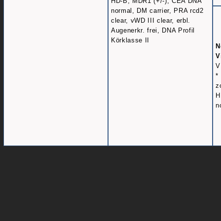
HD-B, MDR1 (+/-), CEA DNA
normal, DM carrier, PRA rcd2
clear, vWD III clear, erbl.
Augenerkr. frei, DNA Profil
Körklasse II
N
V
V
*
z
H
n