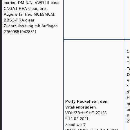
carrier, DM N/N, vWD III clear,
CNGA1-PRA clear, erbl.
Augenerkr. frei, MCM/MCM,
BBS2-PRA clear
Zuchtzulassung mit Auflagen
276098510428311
C
V
T
T
O
V
*
d
H
Polly Pocket von den
n
Vitalienbrüdern
e
VDH/ZBrH SHE 27155
K
* 12.02.2021
2
zobel-weiß