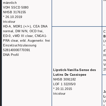
männlich
VDH SSCD 5080
NHSB 3176155
* 26.10.2019
tricolour
HD-A, MDR1 (+/+), CEA DNA
normal, DM N/N, OCD frei,
C
ED-0, vWD III clear, CNGA1-
B
PRA clear, erbl. Augenerkr. frei
L
Einzelzuchtzulassung
*
528140000770391
d
DNA Profil
H
n
V
2
Lipstick-Vanilla-Sense des
Lutins De Cassiopee
NHSB 3091182
LOF 1 32205/0
* 20.11.2015
J
tricolour
L
L
*