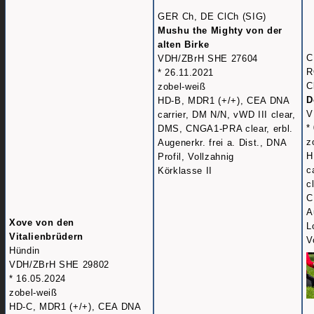
GER Ch, DE ClCh (SIG)
Mushu the Mighty von der
alten Birke
C
VDH/ZBrH SHE 27604
R
* 26.11.2021
C
zobel-weiß
D
HD-B, MDR1 (+/+), CEA DNA
V
carrier, DM N/N, vWD III clear,
*
DMS, CNGA1-PRA clear, erbl.
z
Augenerkr. frei a. Dist., DNA
H
Profil, Vollzahnig
c
Körklasse II
c
C
A
Xove von den
L
Vitalienbrüdern
V
Hündin
VDH/ZBrH SHE 29802
* 16.05.2024
zobel-weiß
HD-C, MDR1 (+/+), CEA DNA