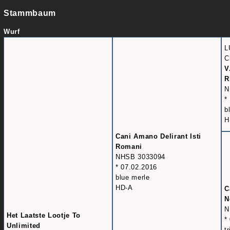
Stammbaum
Wurf
L
C
V
R
N
*
b
H
Cani Amano Delirant Isti
Romani
NHSB 3033094
* 07.02.2016
blue merle
HD-A
C
N
N
Het Laatste Lootje To
*
Unlimited
t