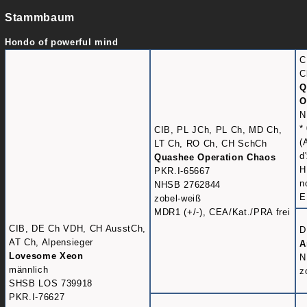
Stammbaum
Hondo of powerful mind
C
C
Q
O
N
*
CIB, PL JCh, PL Ch, MD Ch,
(
LT Ch, RO Ch, CH SchCh
d
Quashee Operation Chaos
H
PKR.I-65667
n
NHSB 2762844
E
zobel-weiß
MDR1 (+/-), CEA/Kat./PRA frei
CIB, DE Ch VDH, CH AusstCh,
D
AT Ch, Alpensieger
A
Lovesome Xeon
N
männlich
z
SHSB LOS 739918
PKR.I-76627