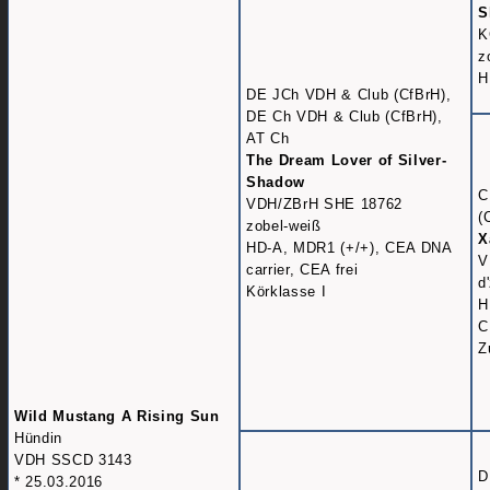
S
K
z
H
DE JCh VDH & Club (CfBrH),
DE Ch VDH & Club (CfBrH),
AT Ch
The Dream Lover of Silver-
Shadow
C
VDH/ZBrH SHE 18762
(
zobel-weiß
X
HD-A, MDR1 (+/+), CEA DNA
V
carrier, CEA frei
d
Körklasse I
H
C
Z
Wild Mustang A Rising Sun
Hündin
VDH SSCD 3143
D
* 25.03.2016