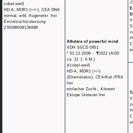
J
zobel-weiß
E
HD-A, MDR1 (+/+), CEA DNA
D
normal, erbl. Augenerkr. frei
V
Einzelzuchtzulassung
S
276098009136888
z
H
Athdara of powerful mind
C
VDH SSCD 0851
e
* 02.12.2009 -
2022 (AOD
ca. 12 J. 6 M.)
d'zobel-weiß
HD-A, MDR1 (+/-)
(Elternstatus), CEA/Kat./PRA
frei
einfacher Zucht-, Körwert
T
Ektope Ureteren frei
V
z
H
C
e