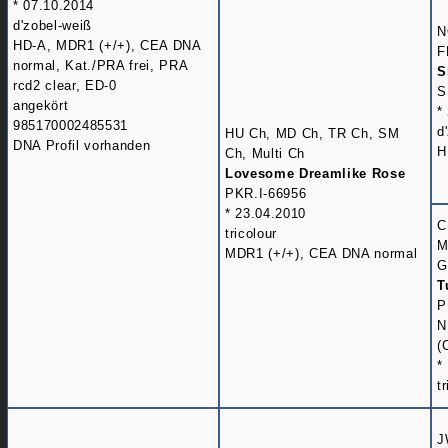
* 07.10.2014
d'zobel-weiß
N
HD-A, MDR1 (+/+), CEA DNA
F
normal, Kat./PRA frei, PRA
S
rcd2 clear, ED-0
S
angekört
*
985170002485531
d
HU Ch, MD Ch, TR Ch, SM
DNA Profil vorhanden
H
Ch, Multi Ch
Lovesome Dreamlike Rose
PKR.I-66956
* 23.04.2010
C
tricolour
M
MDR1 (+/+), CEA DNA normal
G
T
P
N
(
*
t
J