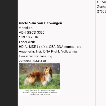
CEA/K
Zucht
2760
Uncle Sam von Berwangen
männlich
VDH SSCD 3360
* 19.10.2016
zobel-weiß
HD-A, MDR1 (+/+), CEA DNA normal, erbl.
Augenerkr. frei, DNA Profil, Vollzahnig
Einzelzuchtzulassung
276098106333148