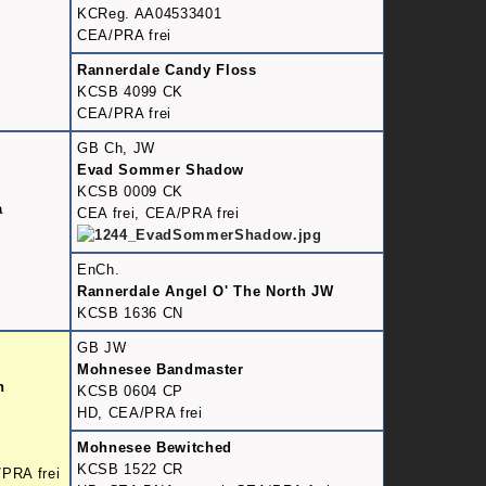
KCReg. AA04533401
CEA/PRA frei
Rannerdale Candy Floss
KCSB 4099 CK
CEA/PRA frei
GB Ch, JW
Evad Sommer Shadow
KCSB 0009 CK
a
CEA frei, CEA/PRA frei
EnCh.
Rannerdale Angel O' The North JW
KCSB 1636 CN
GB JW
Mohnesee Bandmaster
n
KCSB 0604 CP
HD, CEA/PRA frei
Mohnesee Bewitched
KCSB 1522 CR
PRA frei