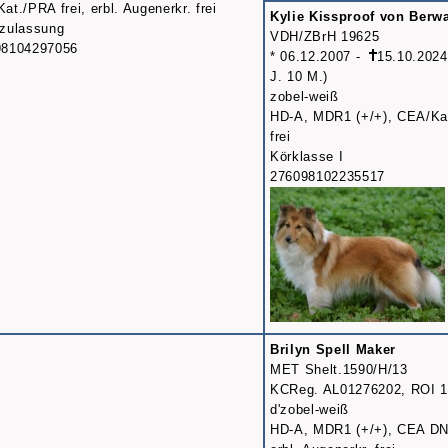
at./PRA frei, erbl. Augenerkr. frei
Kylie Kissproof von Berw
zulassung
VDH/ZBrH 19625
98104297056
* 06.12.2007 -
15.10.202
J. 10 M.)
zobel-weiß
HD-A, MDR1 (+/+), CEA/Ka
frei
Körklasse I
276098102235517
Brilyn Spell Maker
MET Shelt.1590/H/13
KCReg. AL01276202, ROI 
d'zobel-weiß
HD-A, MDR1 (+/+), CEA DNA