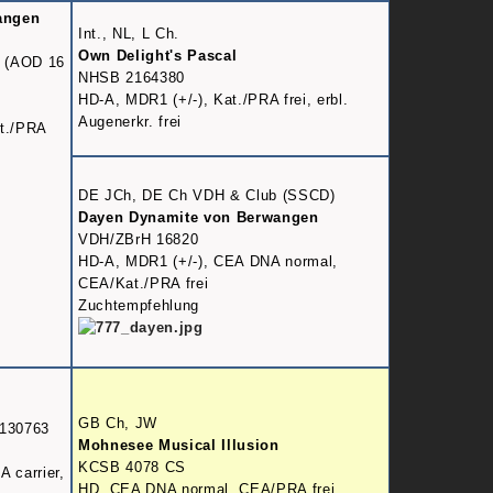
angen
Int., NL, L Ch.
Own Delight's Pascal
4 (AOD 16
NHSB 2164380
HD-A, MDR1 (+/-), Kat./PRA frei, erbl.
Augenerkr. frei
t./PRA
DE JCh, DE Ch VDH & Club (SSCD)
Dayen Dynamite von Berwangen
VDH/ZBrH 16820
HD-A, MDR1 (+/-), CEA DNA normal,
CEA/Kat./PRA frei
Zuchtempfehlung
GB Ch, JW
1130763
Mohnesee Musical Illusion
KCSB 4078 CS
 carrier,
HD, CEA DNA normal, CEA/PRA frei