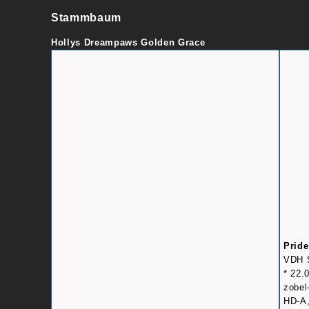
Stammbaum
Hollys Dreampaws Golden Grace
Prid
VDH 
* 22.
zobel
HD-A,