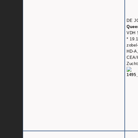
DE J
Quee
VDH 
* 19.
zobel
HD-A,
CEA/K
Zucht