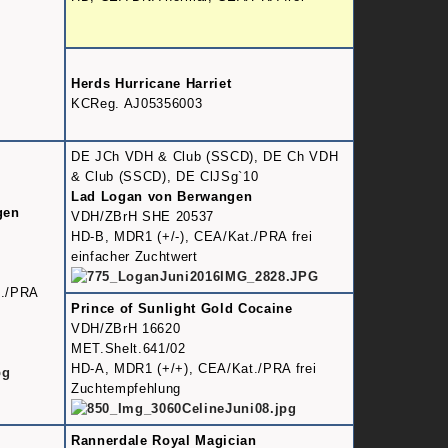
Herds Hurricane Harriet
KCReg. AJ05356003
DE JCh VDH & Club (SSCD), DE Ch VDH
& Club (SSCD), DE ClJSg`10
Lad Logan von Berwangen
gen
VDH/ZBrH SHE 20537
HD-B, MDR1 (+/-), CEA/Kat./PRA frei
einfacher Zuchtwert
t./PRA
Prince of Sunlight Gold Cocaine
VDH/ZBrH 16620
MET.Shelt.641/02
HD-A, MDR1 (+/+), CEA/Kat./PRA frei
Zuchtempfehlung
Rannerdale Royal Magician