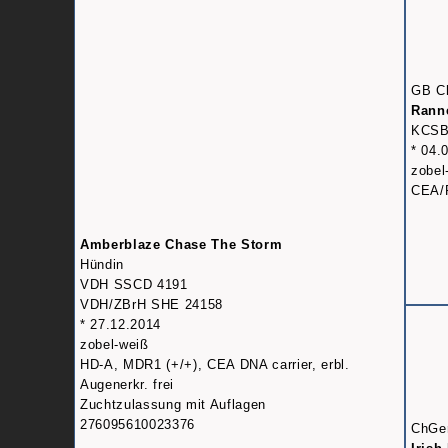
GB C
Rann
KCSB
* 04.
zobel
CEA/P
Amberblaze Chase The Storm
Hündin
VDH SSCD 4191
VDH/ZBrH SHE 24158
* 27.12.2014
zobel-weiß
HD-A, MDR1 (+/+), CEA DNA carrier, erbl.
Augenerkr. frei
Zuchtzulassung mit Auflagen
276095610023376
ChGe