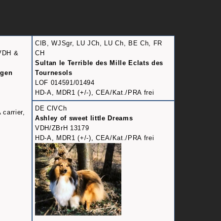
CIB, WJSgr, LU JCh, LU Ch, BE Ch, FR
 VDH &
CH
Sultan le Terrible des Mille Eclats des
ngen
Tournesols
LOF 014591/01494
HD-A, MDR1 (+/-), CEA/Kat./PRA frei
DE ClVCh
carrier,
Ashley of sweet little Dreams
VDH/ZBrH 13179
HD-A, MDR1 (+/-), CEA/Kat./PRA frei