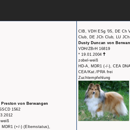
CIB, VDH ESg '05, DE Ch
Club, DE JCh Club, LU JCh
Dusty Duncan von Berwa
VDH/ZBrH 16819
* 19.01.2004
zobel-weiß
HD-A, MDR1 (-/-), CEA DNA 
CEA/Kat./PRA frei
Zuchtempfehlung
e Preston von Berwangen
SSCD 1562
03.2012
-weiß
 MDR1 (+/-) (Elternstatus),