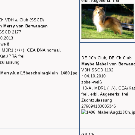
erbl. Augenerkr. frei
Ch VDH & Club (SSCD)
n Merry von Berwangen
SSCD 2177
10.2013
-weiß
 MDR1 (+/+), CEA DNA normal,
at./PRA frei
DE JCh Club, DE Ch Club
zulassung
Maybe Mabel von Berwan
VDH SSCD 1102
* 04.10.2010
zobel-weiß
HD-A, MDR1 (+/-), CEA/Ka
frei, erbl. Augenerkr. frei
Zuchtzulassung
276094180005346
GB Ch