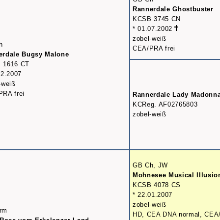
Rannerdale Ghostbuster
KCSB 3745 CN
* 01.07.2002
zobel-weiß
h
CEA/PRA frei
erdale Bugsy Malone
 1616 CT
02.2007
-weiß
RA frei
Rannerdale Lady Madonn
KCReg. AF02765803
zobel-weiß
GB Ch, JW
Mohnesee Musical Illusio
KCSB 4078 CS
* 22.01.2007
zobel-weiß
rm
HD, CEA DNA normal, CEA/