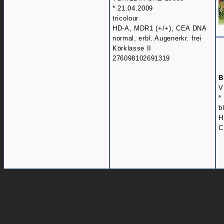
* 21.04.2009
tricolour
HD-A, MDR1 (+/+), CEA DNA
normal, erbl. Augenerkr. frei
Körklasse II
276098102691319
B
V
*
b
H
C