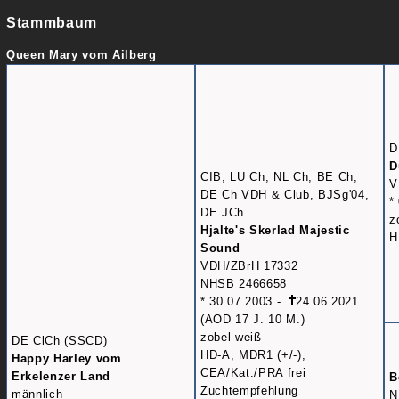
Stammbaum
Queen Mary vom Ailberg
D
D
CIB, LU Ch, NL Ch, BE Ch,
V
DE Ch VDH & Club, BJSg'04,
*
DE JCh
z
Hjalte's Skerlad Majestic
H
Sound
VDH/ZBrH 17332
NHSB 2466658
* 30.07.2003 -
24.06.2021
(AOD 17 J. 10 M.)
zobel-weiß
DE ClCh (SSCD)
HD-A, MDR1 (+/-),
Happy Harley vom
CEA/Kat./PRA frei
Erkelenzer Land
B
Zuchtempfehlung
männlich
N