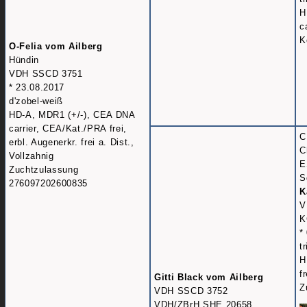
H
c
K
O-Felia vom Ailberg
Hündin
VDH SSCD 3751
* 23.08.2017
d'zobel-weiß
HD-A, MDR1 (+/-), CEA DNA
carrier, CEA/Kat./PRA frei,
C
erbl. Augenerkr. frei a. Dist.,
C
Vollzahnig
E
Zuchtzulassung
S
276097202600835
K
V
K
*
t
H
f
Gitti Black vom Ailberg
Z
VDH SSCD 3752
VDH/ZBrH SHE 20658