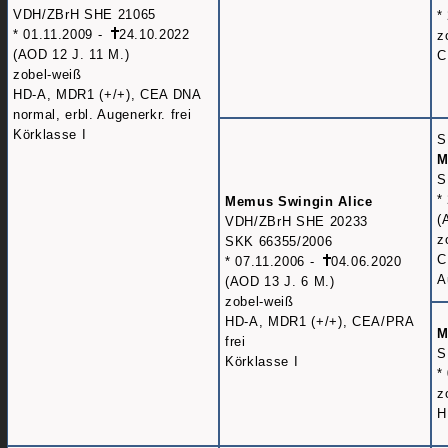
VDH/ZBrH SHE 21065
*
* 01.11.2009 -
24.10.2022
z
(AOD 12 J. 11 M.)
C
zobel-weiß
HD-A, MDR1 (+/+), CEA DNA
normal, erbl. Augenerkr. frei
Körklasse I
S
M
S
*
Memus Swingin Alice
(
VDH/ZBrH SHE 20233
z
SKK 66355/2006
C
* 07.11.2006 -
04.06.2020
A
(AOD 13 J. 6 M.)
zobel-weiß
HD-A, MDR1 (+/+), CEA/PRA
M
frei
S
Körklasse I
*
z
H