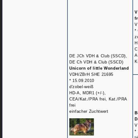
V
f
V
*
z
H
C
A
DE JCh VDH & Club (SSCD),
K
DE Ch VDH & Club (SSCD)
Unicorn of little Wonderland
VDH/ZBrH SHE 21695
* 15.09.2010
d'zobel-weiß
HD-A, MDR1 (+/-),
CEA/Kat./PRA frei, Kat./PRA
frei
einfacher Zuchtwert
B
D
V
*
t