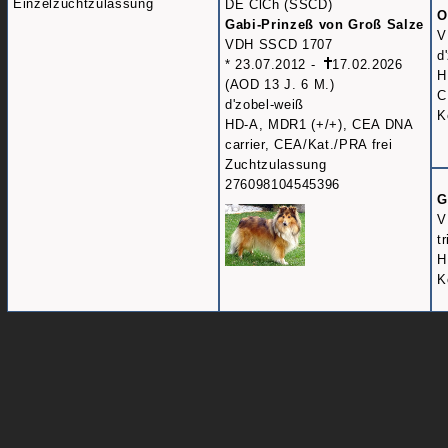
Einzelzuchtzulassung
DE ClCh (SSCD)
O
Gabi-Prinzeß von Groß Salze
V
VDH SSCD 1707
d
* 23.07.2012 -
17.02.2026
H
(AOD 13 J. 6 M.)
C
d'zobel-weiß
K
HD-A, MDR1 (+/+), CEA DNA
carrier, CEA/Kat./PRA frei
Zuchtzulassung
276098104545396
G
V
t
H
K