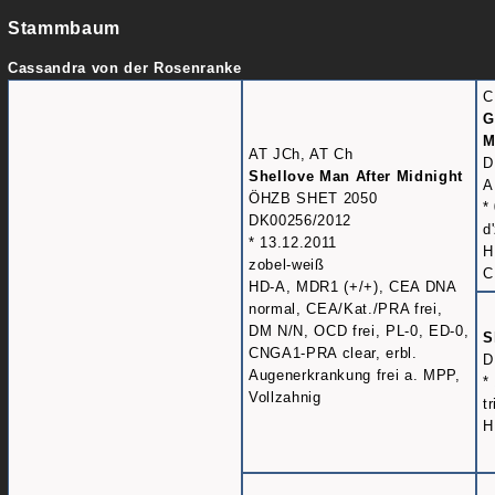
Stammbaum
Cassandra von der Rosenranke
C
G
M
AT JCh, AT Ch
D
Shellove Man After Midnight
A
ÖHZB SHET 2050
*
DK00256/2012
d
* 13.12.2011
H
zobel-weiß
C
HD-A, MDR1 (+/+), CEA DNA
normal, CEA/Kat./PRA frei,
DM N/N, OCD frei, PL-0, ED-0,
S
CNGA1-PRA clear, erbl.
D
Augenerkrankung frei a. MPP,
*
Vollzahnig
t
H