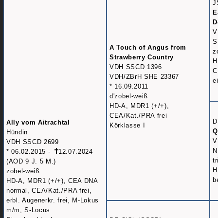
J
E
D
V
S
A Touch of Angus from
z
Strawberry Country
H
VDH SSCD 1396
C
VDH/ZBrH SHE 23367
e
* 16.09.2011
d'zobel-weiß
HD-A, MDR1 (+/+),
CEA/Kat./PRA frei
D
Ally vom Aitrachtal
Körklasse I
Q
Hündin
V
VDH SSCD 2699
N
* 06.02.2015 -
12.07.2024
t
(AOD 9 J. 5 M.)
H
zobel-weiß
b
HD-A, MDR1 (+/+), CEA DNA
normal, CEA/Kat./PRA frei,
erbl. Augenerkr. frei, M-Lokus
m/m, S-Locus