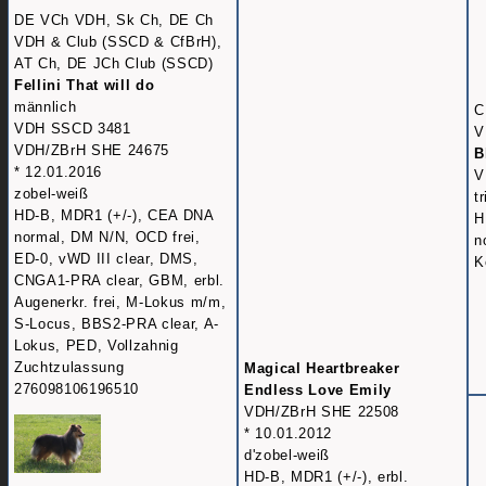
DE VCh VDH, Sk Ch, DE Ch
VDH & Club (SSCD & CfBrH),
AT Ch, DE JCh Club (SSCD)
Fellini That will do
männlich
C
VDH SSCD 3481
V
VDH/ZBrH SHE 24675
B
* 12.01.2016
V
zobel-weiß
t
HD-B, MDR1 (+/-), CEA DNA
H
normal, DM N/N, OCD frei,
n
ED-0, vWD III clear, DMS,
K
CNGA1-PRA clear, GBM, erbl.
Augenerkr. frei, M-Lokus m/m,
S-Locus, BBS2-PRA clear, A-
Lokus, PED, Vollzahnig
Zuchtzulassung
Magical Heartbreaker
276098106196510
Endless Love Emily
VDH/ZBrH SHE 22508
* 10.01.2012
d'zobel-weiß
HD-B, MDR1 (+/-), erbl.