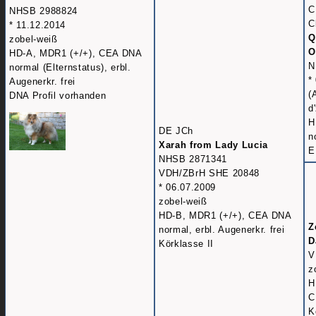
C
NHSB 2988824
C
* 11.12.2014
Q
zobel-weiß
O
HD-A, MDR1 (+/+), CEA DNA
N
normal (Elternstatus), erbl.
*
Augenerkr. frei
(
DNA Profil vorhanden
d
H
DE JCh
n
Xarah from Lady Lucia
E
NHSB 2871341
VDH/ZBrH SHE 20848
* 06.07.2009
zobel-weiß
HD-B, MDR1 (+/+), CEA DNA
Z
normal, erbl. Augenerkr. frei
D
Körklasse II
V
z
H
C
K