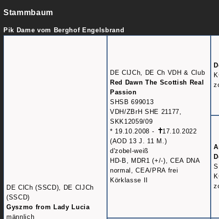
Stammbaum
Pik Dame vom Berghof Engelsbrand
D
DE ClJCh, DE Ch VDH & Club
K
Red Dawn The Scottish Real
z
Passion
SHSB 699013
VDH/ZBrH SHE 21177,
SKK12059/09
* 19.10.2008 -
17.10.2022
(AOD 13 J. 11 M.)
A
d'zobel-weiß
D
HD-B, MDR1 (+/-), CEA DNA
S
normal, CEA/PRA frei
K
Körklasse II
z
DE ClCh (SSCD), DE ClJCh
(SSCD)
Gyszmo from Lady Lucia
männlich