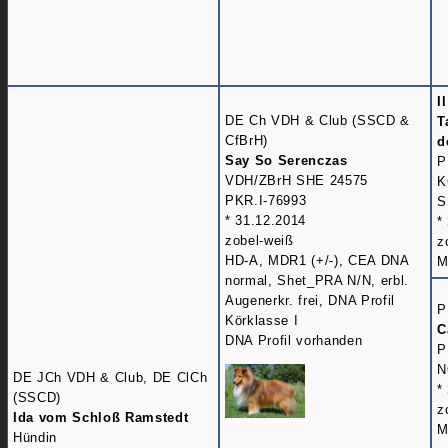
I
DE Ch VDH & Club (SSCD &
T
CfBrH)
d
Say So Serenczas
P
VDH/ZBrH SHE 24575
K
PKR.I-76993
S
* 31.12.2014
*
zobel-weiß
z
HD-A, MDR1 (+/-), CEA DNA
M
normal, Shet_PRA N/N, erbl.
Augenerkr. frei, DNA Profil
P
Körklasse I
C
DNA Profil vorhanden
P
N
DE JCh VDH & Club, DE ClCh
*
(SSCD)
z
Ida vom Schloß Ramstedt
M
Hündin