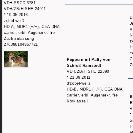
VDH SSCD 3781
VDH/ZBrH SHE 24911
* 19.05.2016
D
zobel-weiß
J
HD-A, MDR1 (+/+), CEA DNA
V
carrier, erbl. Augenerkr. frei
N
Zuchtzulassung
z
276098104967721
H
c
C
Peppermint Patty vom
Z
Schloß Ramstedt
VDH/ZBrH SHE 22390
* 21.09.2011
d'zobel-weiß
HD-B, MDR1 (+/+), CEA DNA
carrier, erbl. Augenerkr. frei
B
Körklasse II
R
V
*
t
H
a