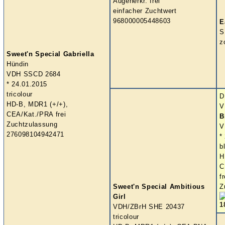
Augenerkr. frei
einfacher Zuchtwert
968000005448603
E
S
z
Sweet'n Special Gabriella
Hündin
VDH SSCD 2684
* 24.01.2015
tricolour
D
HD-B, MDR1 (+/+),
V
CEA/Kat./PRA frei
B
Zuchtzulassung
V
276098104942471
*
b
H
C
fr
Sweet'n Special Ambitious
Z
Girl
VDH/ZBrH SHE 20437
tricolour