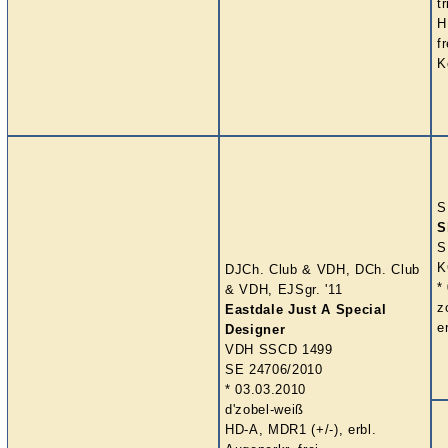
t
H
fr
K
S
S
S
K
DJCh. Club & VDH, DCh. Club
*
& VDH, EJSgr. '11
z
Eastdale Just A Special
e
Designer
VDH SSCD 1499
SE 24706/2010
* 03.03.2010
d'zobel-weiß
HD-A, MDR1 (+/-), erbl.