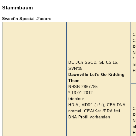
Stammbaum
Sweet'n Special J'adore
C
C
D
N
*
DE JCh SSCD, SL CS'15,
t
SVN'15
H
Dawnville Let's Go Kidding
Them
NHSB 2867785
* 13.01.2012
tricolour
HD-A, MDR1 (+/+), CEA DNA
C
normal, CEA/Kat./PRA frei
D
DNA Profil vorhanden
N
b
H