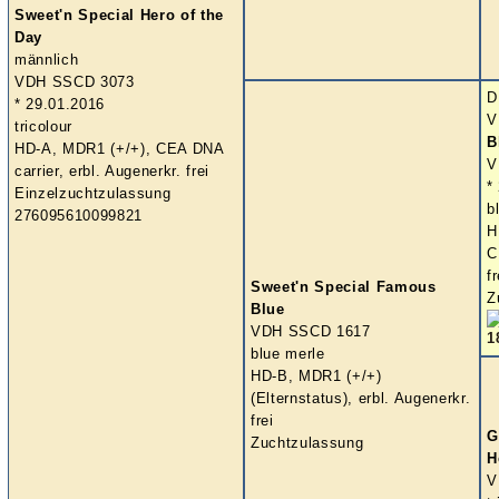
Sweet'n Special Hero of the
Day
männlich
VDH SSCD 3073
D
* 29.01.2016
V
tricolour
B
HD-A, MDR1 (+/+), CEA DNA
V
carrier, erbl. Augenerkr. frei
*
Einzelzuchtzulassung
b
276095610099821
H
C
fr
Sweet'n Special Famous
Z
Blue
VDH SSCD 1617
blue merle
HD-B, MDR1 (+/+)
(Elternstatus), erbl. Augenerkr.
frei
G
Zuchtzulassung
H
V