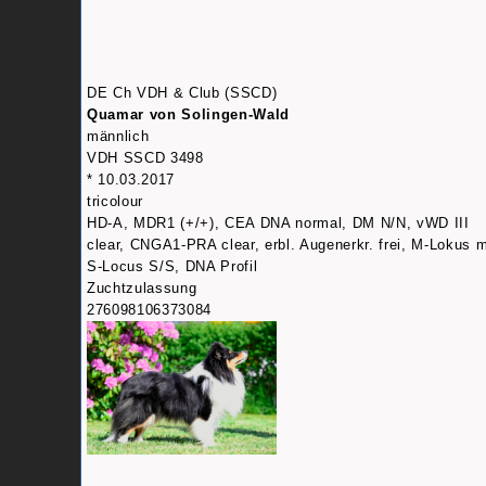
DE Ch VDH & Club (SSCD)
Quamar von Solingen-Wald
männlich
VDH SSCD 3498
* 10.03.2017
tricolour
HD-A, MDR1 (+/+), CEA DNA normal, DM N/N, vWD III
clear, CNGA1-PRA clear, erbl. Augenerkr. frei, M-Lokus 
S-Locus S/S, DNA Profil
Zuchtzulassung
276098106373084