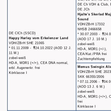
DE Ch VDH & Club, 
DE JCh
Hjalte's Skerlad Maj
Sound
VDH/ZBrH 17332
NHSB 2466658
DE ClCh (SSCD)
* 30.07.2003 -
24.
Happy Harley vom Erkelenzer Land
(AOD 17 J. 10 M.)
VDH/ZBrH SHE 21065
zobel-weiß
* 01.11.2009 -
24.10.2022 (AOD 12 J.
HD-A, MDR1 (+/-),
11 M.)
CEA/Kat./PRA frei
zobel-weiß
Zuchtempfehlung
HD-A, MDR1 (+/+), CEA DNA normal,
Memus Swingin Ali
erbl. Augenerkr. frei
VDH/ZBrH SHE 2023
Körklasse I
SKK 66355/2006
* 07.11.2006 -
04.0
(AOD 13 J. 6 M.)
zobel-weiß
HD-A, MDR1 (+/+),
frei
Körklasse I