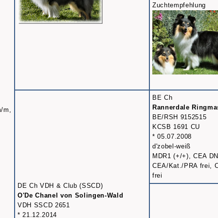
Zuchtempfehlung
BE Ch
Rannerdale Ringma
m/m,
BE/RSH 9152515
KCSB 1691 CU
* 05.07.2008
d'zobel-weiß
MDR1 (+/+), CEA DN
CEA/Kat./PRA frei,
frei
DE Ch VDH & Club (SSCD)
O'De Chanel von Solingen-Wald
VDH SSCD 2651
* 21.12.2014