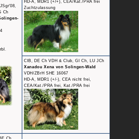
HD-A, MDR1 (+/+), CEA/Kat./PRA frei
JSgr'08,
Zuchtzulassung
S Ch
Solingen-
4
bl.
CIB, DE Ch VDH & Club, GI Ch, LU JCh
Xanadou Xena von Solingen-Wald
VDH/ZBrH SHE 16067
HD-A, MDR1 (+/-), CEA nicht frei,
CEA/Kat./PRA frei, Kat./PRA frei
BE Ch,