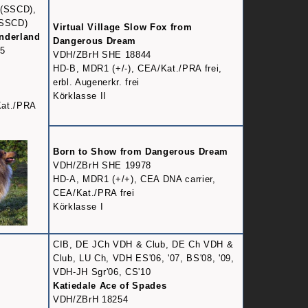
 (SSCD),
(SSCD)
Virtual Village Slow Fox from
onderland
Dangerous Dream
5
VDH/ZBrH SHE 18844
HD-B, MDR1 (+/-), CEA/Kat./PRA frei,
erbl. Augenerkr. frei
Körklasse II
Kat./PRA
Born to Show from Dangerous Dream
VDH/ZBrH SHE 19978
HD-A, MDR1 (+/+), CEA DNA carrier,
CEA/Kat./PRA frei
Körklasse I
CIB, DE JCh VDH & Club, DE Ch VDH &
Club, LU Ch, VDH ES'06, '07, BS'08, '09,
VDH-JH Sgr'06, CS'10
Katiedale Ace of Spades
VDH/ZBrH 18254