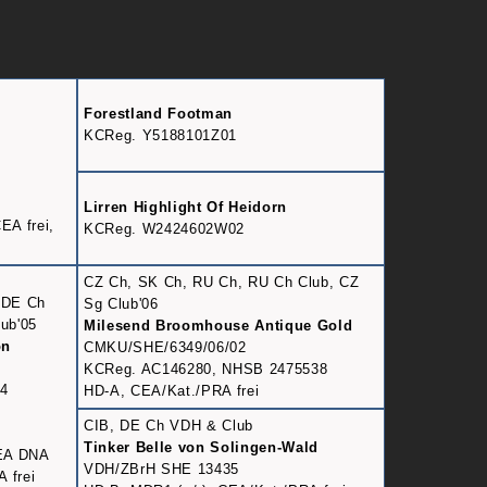
Forestland Footman
KCReg. Y5188101Z01
Lirren Highlight Of Heidorn
EA frei,
KCReg. W2424602W02
CZ Ch, SK Ch, RU Ch, RU Ch Club, CZ
 DE Ch
Sg Club'06
ub'05
Milesend Broomhouse Antique Gold
on
CMKU/SHE/6349/06/02
KCReg. AC146280, NHSB 2475538
4
HD-A, CEA/Kat./PRA frei
CIB, DE Ch VDH & Club
Tinker Belle von Solingen-Wald
CEA DNA
VDH/ZBrH SHE 13435
A frei