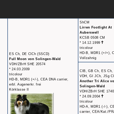
ShCM
Lirren Footlight At
Auberswell
KCSB 0508 CM
* 14.12.1999
tricolour
HD-B, MDR1 (+/+), C
ES Ch, DE ClCh (SSCD)
Vollzahnig
Full Moon von Solingen-Wald
VDH/ZBrH SHE 20574
* 24.03.2009
CIB, GB Ch, ES Ch,
tricolour
VDH, GI JCh, JSg Cl
HD-B, MDR1 (+/-), CEA DNA carrier,
Another Tri Alice v
erbl. Augenerkr. frei
Solingen-Wald
Körklasse II
VDH/ZBrH SHE 1740
* 24.09.2004
tricolour
HD-A, MDR1 (-/-), 
carrier, CEA/Kat./PR