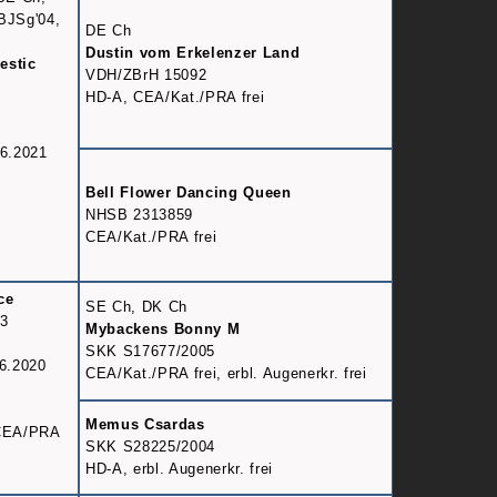
BJSg'04,
DE Ch
Dustin vom Erkelenzer Land
estic
VDH/ZBrH 15092
HD-A, CEA/Kat./PRA frei
06.2021
Bell Flower Dancing Queen
NHSB 2313859
CEA/Kat./PRA frei
ce
SE Ch, DK Ch
3
Mybackens Bonny M
SKK S17677/2005
6.2020
CEA/Kat./PRA frei, erbl. Augenerkr. frei
Memus Csardas
 CEA/PRA
SKK S28225/2004
HD-A, erbl. Augenerkr. frei