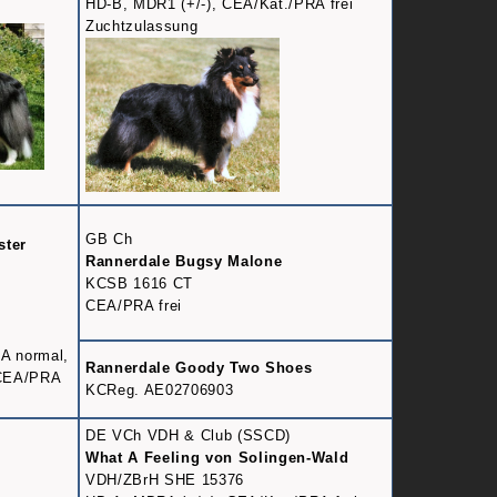
HD-B, MDR1 (+/-), CEA/Kat./PRA frei
Zuchtzulassung
GB Ch
ster
Rannerdale Bugsy Malone
KCSB 1616 CT
CEA/PRA frei
A normal,
Rannerdale Goody Two Shoes
 CEA/PRA
KCReg. AE02706903
DE VCh VDH & Club (SSCD)
What A Feeling von Solingen-Wald
VDH/ZBrH SHE 15376