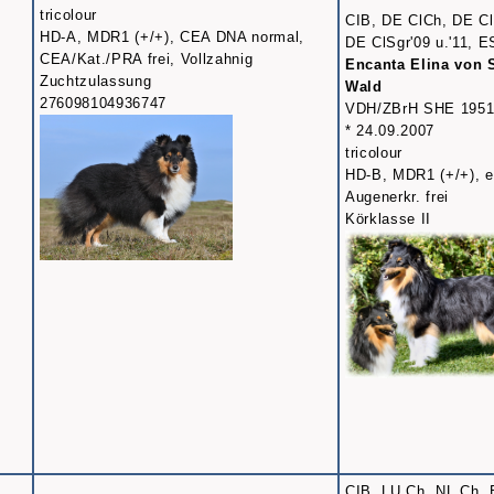
tricolour
CIB, DE ClCh, DE Cl
HD-A, MDR1 (+/+), CEA DNA normal,
DE ClSgr'09 u.'11, E
CEA/Kat./PRA frei, Vollzahnig
Encanta Elina von 
Zuchtzulassung
Wald
276098104936747
VDH/ZBrH SHE 1951
* 24.09.2007
tricolour
HD-B, MDR1 (+/+), er
Augenerkr. frei
Körklasse II
CIB, LU Ch, NL Ch, 