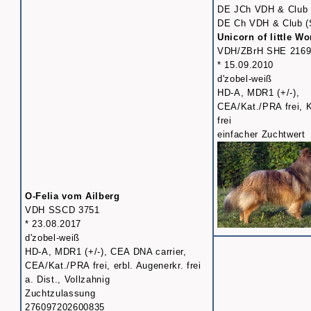
DE JCh VDH & Club
DE Ch VDH & Club 
Unicorn of little W
VDH/ZBrH SHE 2169
* 15.09.2010
d'zobel-weiß
HD-A, MDR1 (+/-),
CEA/Kat./PRA frei, 
frei
einfacher Zuchtwert
O-Felia vom Ailberg
VDH SSCD 3751
* 23.08.2017
d'zobel-weiß
HD-A, MDR1 (+/-), CEA DNA carrier,
CEA/Kat./PRA frei, erbl. Augenerkr. frei
a. Dist., Vollzahnig
Zuchtzulassung
276097202600835