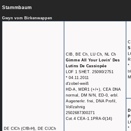
Stammbaum
Gwyn vom Birkenwappen
C
S
L
CIB, BE Ch, LU Ch, NL Ch
R
Gimme All Your Lovin' Des
*
Lutins De Cassiopée
t
LOF 1 SHET. 25090/2751
M
* 04.11.2011
d'zobel-weiß
HD-A, MDR1 (+/+), CEA DNA
normal, DM N/N, ED-0, erbl.
Augenerkr. frei, DNA Profil,
Vollzahnig
D
2502687300271
P
Cot.4 CEA-1.1PRA-0(14)
L
*
DE ClCh (CfBrH), DE ClJCh