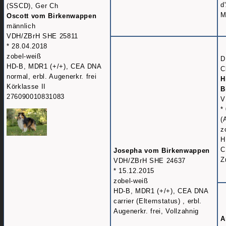
d
(SSCD), Ger Ch
M
Oscott vom Birkenwappen
männlich
VDH/ZBrH SHE 25811
* 28.04.2018
zobel-weiß
D
HD-B, MDR1 (+/+), CEA DNA
C
normal, erbl. Augenerkr. frei
H
Körklasse II
B
276090010831083
V
*
(
z
H
C
Josepha vom Birkenwappen
Z
VDH/ZBrH SHE 24637
* 15.12.2015
zobel-weiß
HD-B, MDR1 (+/+), CEA DNA
carrier (Elternstatus) , erbl.
Augenerkr. frei, Vollzahnig
A