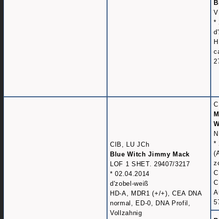
B
V
*
d
H
c
2
C
M
W
N
*
CIB, LU JCh
(
Blue Witch Jimmy Mack
z
LOF 1 SHET. 29407/3217
C
* 02.04.2014
C
d'zobel-weiß
A
HD-A, MDR1 (+/+), CEA DNA
5
normal, ED-0, DNA Profil,
Vollzahnig