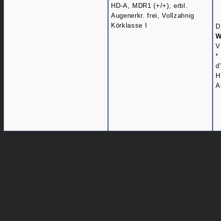
HD-A, MDR1 (+/+), erbl.
Augenerkr. frei, Vollzahnig
Körklasse I
D
W
V
*
d
H
A