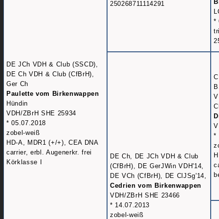
B
250268711114291
L
*
t
2
DE JCh VDH & Club (SSCD),
DE Ch VDH & Club (CfBrH),
C
Ger Ch
B
Paulette vom Birkenwappen
V
Hündin
C
VDH/ZBrH SHE 25934
D
* 05.07.2018
V
zobel-weiß
*
HD-A, MDR1 (+/+), CEA DNA
z
carrier, erbl. Augenerkr. frei
H
DE Ch, DE JCh VDH & Club
Körklasse I
c
(CfBrH), DE GerJWin VDH'14,
b
DE VCh (CfBrH), DE ClJSg'14,
Cedrien vom Birkenwappen
VDH/ZBrH SHE 23466
* 14.07.2013
zobel-weiß