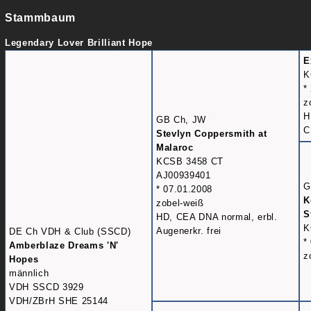
Stammbaum
Legendary Lover Brilliant Hope
E
K
*
z
H
GB Ch, JW
C
Stevlyn Coppersmith at
Malaroc
KCSB 3458 CT
AJ00939401
G
* 07.01.2008
K
zobel-weiß
S
HD, CEA DNA normal, erbl.
K
Augenerkr. frei
DE Ch VDH & Club (SSCD)
*
Amberblaze Dreams 'N'
z
Hopes
männlich
VDH SSCD 3929
VDH/ZBrH SHE 25144