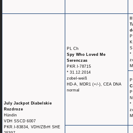
I
T
d
P
K
S
PL Ch
*
Spy Who Loved Me
z
Serenczas
M
PKR.I-78715
* 31.12.2014
zobel-weiß
P
HD-A, MDR1 (+/-), CEA DNA
C
normal
P
N
July Jackpot Diabelskie
*
Rozdroze
z
Hündin
M
VDH SSCD 6007
PKR.I-83834, VDH/ZBrH SHE
25397