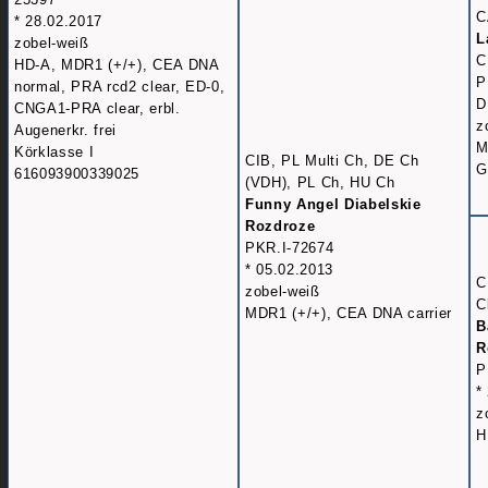
C
* 28.02.2017
L
zobel-weiß
C
HD-A, MDR1 (+/+), CEA DNA
P
normal, PRA rcd2 clear, ED-0,
D
CNGA1-PRA clear, erbl.
z
Augenerkr. frei
M
Körklasse I
CIB, PL Multi Ch, DE Ch
G
616093900339025
(VDH), PL Ch, HU Ch
Funny Angel Diabelskie
Rozdroze
PKR.I-72674
* 05.02.2013
C
zobel-weiß
C
MDR1 (+/+), CEA DNA carrier
B
R
P
*
z
H