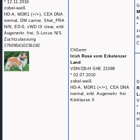
* 12.11.2016
G
zobel-weiß
M
HD-A, MDR1 (+/+), CEA DNA
K
normal, DM carrier, Shet_PRA
*
N/N, ED-0, vWD III clear, erbl.
z
Augenerkr. frei, S-Locus N/S
H
Zuchtzulassung
C
276095610236192
ChGerm
Irish Rose vom Erkelenzer
Land
VDH/ZBrH SHE 21589
* 02.07.2010
zobel-weiß
D
HD-A, MDR1 (+/+), CEA DNA
R
normal, erbl. Augenerkr. frei
L
Körklasse II
V
*
z
H
c