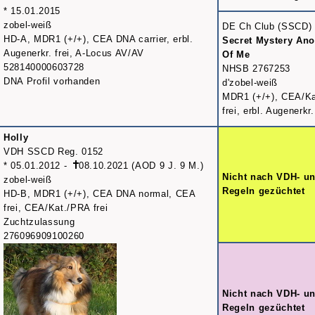
* 15.01.2015
zobel-weiß
DE Ch Club (SSCD)
HD-A, MDR1 (+/+), CEA DNA carrier, erbl.
Secret Mystery Ano
Augenerkr. frei, A-Locus AV/AV
Of Me
528140000603728
NHSB 2767253
DNA Profil vorhanden
d'zobel-weiß
MDR1 (+/+), CEA/K
frei, erbl. Augenerkr.
Holly
VDH SSCD Reg. 0152
* 05.01.2012 -
08.10.2021 (AOD 9 J. 9 M.)
Nicht nach VDH- un
zobel-weiß
Regeln gezüchtet
HD-B, MDR1 (+/+), CEA DNA normal, CEA
frei, CEA/Kat./PRA frei
Zuchtzulassung
276096909100260
Nicht nach VDH- un
Regeln gezüchtet