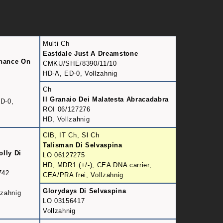
Multi Ch
Eastdale Just A Dreamstone
Chance On
CMKU/SHE/8390/11/10
HD-A, ED-0, Vollzahnig
Ch
Il Granaio Dei Malatesta Abracadabra
D-0,
ROI 06/127276
HD, Vollzahnig
CIB, IT Ch, Sl Ch
Talisman Di Selvaspina
lly Di
LO 06127275
HD, MDR1 (+/-), CEA DNA carrier,
742
CEA/PRA frei, Vollzahnig
Glorydays Di Selvaspina
lzahnig
LO 03156417
Vollzahnig