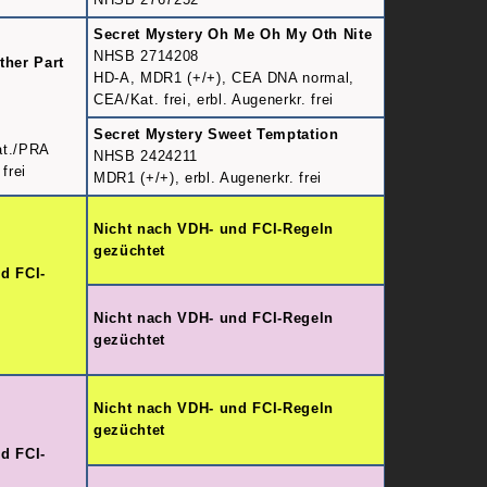
Secret Mystery Oh Me Oh My Oth Nite
NHSB 2714208
ther Part
HD-A, MDR1 (+/+), CEA DNA normal,
CEA/Kat. frei, erbl. Augenerkr. frei
Secret Mystery Sweet Temptation
at./PRA
NHSB 2424211
 frei
MDR1 (+/+), erbl. Augenerkr. frei
Nicht nach VDH- und FCI-Regeln
gezüchtet
d FCI-
Nicht nach VDH- und FCI-Regeln
gezüchtet
Nicht nach VDH- und FCI-Regeln
gezüchtet
d FCI-