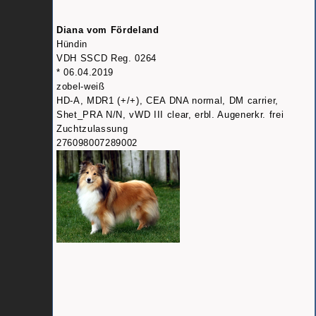
Diana vom Fördeland
Hündin
VDH SSCD Reg. 0264
* 06.04.2019
zobel-weiß
HD-A, MDR1 (+/+), CEA DNA normal, DM carrier,
Shet_PRA N/N, vWD III clear, erbl. Augenerkr. frei
Zuchtzulassung
276098007289002