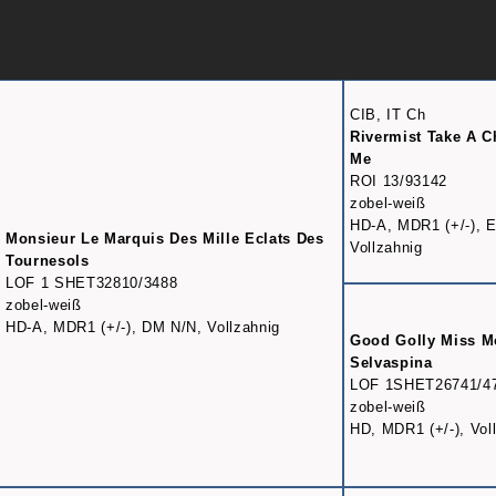
CIB, IT Ch
Rivermist Take A 
Me
ROI 13/93142
zobel-weiß
HD-A, MDR1 (+/-), E
Monsieur Le Marquis Des Mille Eclats Des
Vollzahnig
Tournesols
LOF 1 SHET32810/3488
zobel-weiß
HD-A, MDR1 (+/-), DM N/N, Vollzahnig
Good Golly Miss Mo
Selvaspina
LOF 1SHET26741/4
zobel-weiß
HD, MDR1 (+/-), Vol