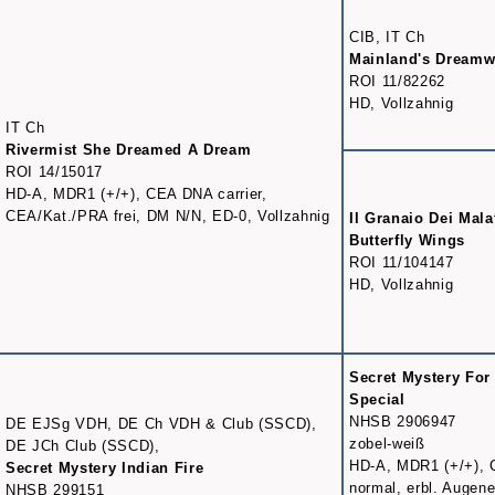
CIB, IT Ch
Mainland's Dreamw
ROI 11/82262
HD, Vollzahnig
IT Ch
Rivermist She Dreamed A Dream
ROI 14/15017
HD-A, MDR1 (+/+), CEA DNA carrier,
CEA/Kat./PRA frei, DM N/N, ED-0, Vollzahnig
Il Granaio Dei Mala
Butterfly Wings
ROI 11/104147
HD, Vollzahnig
Secret Mystery Fo
Special
NHSB 2906947
DE EJSg VDH, DE Ch VDH & Club (SSCD),
zobel-weiß
DE JCh Club (SSCD),
HD-A, MDR1 (+/+),
Secret Mystery Indian Fire
normal, erbl. Augener
NHSB 299151