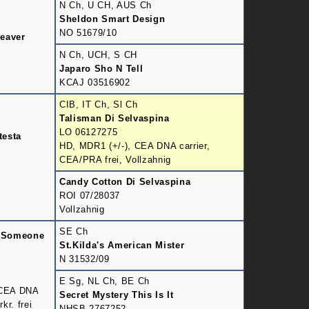
N Ch, U CH, AUS Ch
Sheldon Smart Design
NO 51679/10
eaver
N Ch, UCH, S CH
Japaro Sho N Tell
KCAJ 03516902
CIB, IT Ch, Sl Ch
Talisman Di Selvaspina
LO 06127275
testa
HD, MDR1 (+/-), CEA DNA carrier,
CEA/PRA frei, Vollzahnig
Candy Cotton Di Selvaspina
ROI 07/28037
Vollzahnig
SE Ch
r Someone
St.Kilda's American Mister
N 31532/09
E Sg, NL Ch, BE Ch
 CEA DNA
Secret Mystery This Is It
kr. frei
NHSB 2767252