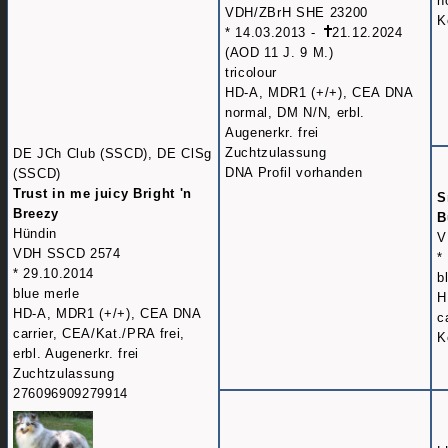
n
VDH/ZBrH SHE 23200
K
* 14.03.2013 -
21.12.2024
(AOD 11 J. 9 M.)
tricolour
HD-A, MDR1 (+/+), CEA DNA
normal, DM N/N, erbl.
Augenerkr. frei
Zuchtzulassung
DE JCh Club (SSCD), DE ClSg
DNA Profil vorhanden
(SSCD)
Trust in me juicy Bright 'n
S
Breezy
B
Hündin
V
VDH SSCD 2574
*
* 29.10.2014
b
blue merle
H
HD-A, MDR1 (+/+), CEA DNA
c
carrier, CEA/Kat./PRA frei,
K
erbl. Augenerkr. frei
Zuchtzulassung
276096909279914