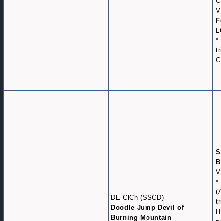
C
V
F
L
*
t
C
S
B
V
*
(
DE ClCh (SSCD)
t
Doodle Jump Devil of
H
Burning Mountain