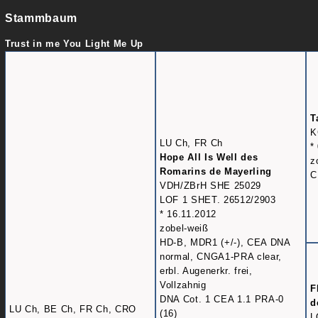
Stammbaum
Trust in me You Light Me Up
T
K
LU Ch, FR Ch
*
Hope All Is Well des
z
Romarins de Mayerling
C
VDH/ZBrH SHE 25029
LOF 1 SHET. 26512/2903
* 16.11.2012
zobel-weiß
HD-B, MDR1 (+/-), CEA DNA
normal, CNGA1-PRA clear,
erbl. Augenerkr. frei,
Vollzahnig
F
DNA Cot. 1 CEA 1.1 PRA-0
d
LU Ch, BE Ch, FR Ch, CRO
(16)
L