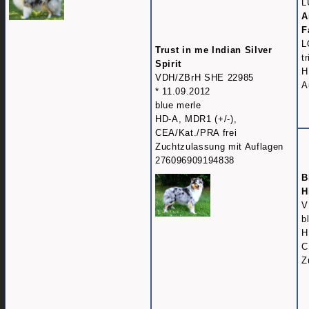
L
A
F
L
Trust in me Indian Silver
t
Spirit
H
VDH/ZBrH SHE 22985
A
* 11.09.2012
blue merle
HD-A, MDR1 (+/-),
CEA/Kat./PRA frei
Zuchtzulassung mit Auflagen
276096909194838
B
H
V
b
H
C
Z