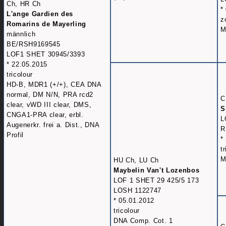
Ch, HR Ch
*
L'ange Gardien des
z
Romarins de Mayerling
M
männlich
BE/RSH9169545
LOF1 SHET 30945/3393
* 22.05.2015
tricolour
HD-B, MDR1 (+/+), CEA DNA
normal, DM N/N, PRA rcd2
C
clear, vWD III clear, DMS,
S
CNGA1-PRA clear, erbl.
L
Augenerkr. frei a. Dist., DNA
R
Profil
*
t
M
HU Ch, LU Ch
Maybelin Van't Lozenbos
LOF 1 SHET 29 425/5 173
LOSH 1122747
* 05.01.2012
tricolour
DNA Comp. Cot. 1