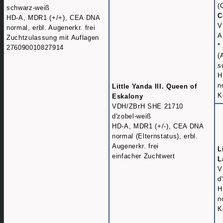
(
schwarz-weiß
C
HD-A, MDR1 (+/+), CEA DNA
V
normal, erbl. Augenerkr. frei
A
Zuchtzulassung mit Auflagen
*
276090010827914
(
s
H
n
Little Yanda III. Queen of
K
Eskalony
VDH/ZBrH SHE 21710
d'zobel-weiß
HD-A, MDR1 (+/-), CEA DNA
normal (Elternstatus), erbl.
Augenerkr. frei
L
einfacher Zuchtwert
L
V
d
H
n
K