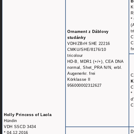
B
K
R
*
(
t
Ornament z Dáblovy
C
studánky
C
VDH/ZBrH SHE 22216
fr
CMKU/SHE/8176/10
tricolour
HD-B, MDR1 (+/+), CEA DNA
normal, Shet_PRA N/N, erbl.
Augenerkr. frei
C
Körklasse II
K
956000002312627
C
*
d
C
Holly Princess of Laola
Hündin
VDH SSCD 3434
D
* 04.12.2016