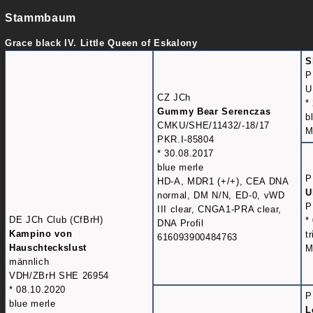
Stammbaum
Grace black IV. Little Queen of Eskalony
S
P
U
CZ JCh
*
Gummy Bear Serenczas
b
CMKU/SHE/11432/-18/17
M
PKR.I-85804
* 30.08.2017
blue merle
P
HD-A, MDR1 (+/+), CEA DNA
U
normal, DM N/N, ED-0, vWD
P
III clear, CNGA1-PRA clear,
DE JCh Club (CfBrH)
*
DNA Profil
Kampino von
t
616093900484763
Hauschteckslust
M
männlich
VDH/ZBrH SHE 26954
* 08.10.2020
P
blue merle
L