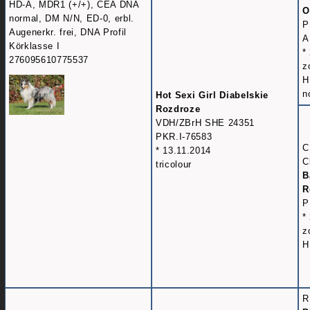
HD-A, MDR1 (+/+), CEA DNA
O
normal, DM N/N, ED-0, erbl.
P
Augenerkr. frei, DNA Profil
A
Körklasse I
*
276095610775537
z
H
n
Hot Sexi Girl Diabelskie
Rozdroze
VDH/ZBrH SHE 24351
PKR.I-76583
C
* 13.11.2014
C
tricolour
B
R
P
*
z
H
R