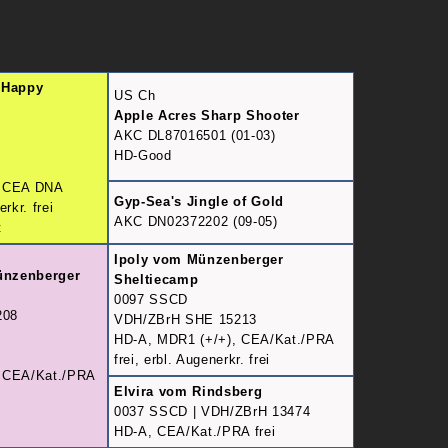
 Happy
US Ch
Apple Acres Sharp Shooter
AKC DL87016501 (01-03)
HD-Good
, CEA DNA
Gyp-Sea's Jingle of Gold
rkr. frei
AKC DN02372202 (09-05)
t
Ipoly vom Münzenberger
ünzenberger
Sheltiecamp
0097 SSCD
208
VDH/ZBrH SHE 15213
HD-A, MDR1 (+/+), CEA/Kat./PRA
frei, erbl. Augenerkr. frei
 CEA/Kat./PRA
Elvira vom Rindsberg
0037 SSCD | VDH/ZBrH 13474
HD-A, CEA/Kat./PRA frei