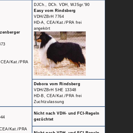
DJCh., DCh. VDH, WJSgr.'90
Easy vom Rindsberg
VDH/ZBrH 7764
HD-A, CEA/Kat./PRA frei
angekört
zenberger
373
 CEA/Kat./PRA
Debora vom Rindsberg
VDH/ZBrH SHE 13348
HD-B, CEA/Kat./PRA frei
Zuchtzulassung
Nicht nach VDH- und FCI-Regeln
044
gezüchtet
 CEA/Kat./PRA
Nicht nach VDH- und FCI-Regeln