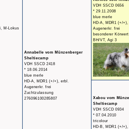
VDH SSCD 0656
* 29.11.2008
blue merle
HD-A, MDR1 (+/+), 
i, M-Lokus
Augenerkr. frei
besonderer Körwert
BH/VT, Agi 3
Annabelle vom Münzenberger
Sheltiecamp
VDH SSCD 2418
* 18.06.2014
blue merle
HD-A, MDR1 (+/+), erbl.
Augenerkr. frei
Zuchtzulassung
Xabou vom Münze
276096100285807
Sheltiecamp
VDH SSCD 0934
* 07.04.2010
tricolour
HD-B, MDR1 (+/+),