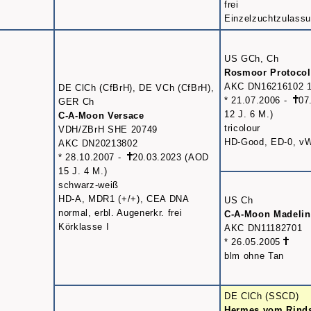
frei
Einzelzuchtzulass
US GCh, Ch
Rosmoor Protocol
AKC DN16216102 1
DE ClCh (CfBrH), DE VCh (CfBrH),
* 21.07.2006 -
07
GER Ch
12 J. 6 M.)
C-A-Moon Versace
tricolour
VDH/ZBrH SHE 20749
HD-Good, ED-0, vWD
AKC DN20213802
* 28.10.2007 -
20.03.2023 (AOD
15 J. 4 M.)
schwarz-weiß
HD-A, MDR1 (+/+), CEA DNA
US Ch
normal, erbl. Augenerkr. frei
C-A-Moon Madelin
Körklasse I
AKC DN11182701
* 26.05.2005
blm ohne Tan
DE ClCh (SSCD)
Hermes vom Rind