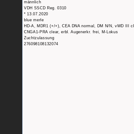
männlich
VDH SSCD Reg. 0310
* 13.07.2020
blue merle
HD-A, MDR1 (+/+), CEA DNA normal, DM N/N, vWD III cl
CNGA1-PRA clear, erbl. Augenerkr. frei, M-Lokus
Zuchtzulassung
276098108132074