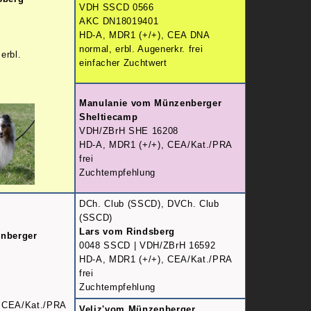
VDH SSCD 0566
AKC DN18019401
HD-A, MDR1 (+/+), CEA DNA
normal, erbl. Augenerkr. frei
erbl.
einfacher Zuchtwert
Manulanie vom Münzenberger
Sheltiecamp
VDH/ZBrH SHE 16208
HD-A, MDR1 (+/+), CEA/Kat./PRA
frei
Zuchtempfehlung
DCh. Club (SSCD), DVCh. Club
(SSCD)
Lars vom Rindsberg
nberger
0048 SSCD | VDH/ZBrH 16592
HD-A, MDR1 (+/+), CEA/Kat./PRA
frei
Zuchtempfehlung
 CEA/Kat./PRA
Veliz'vom Münzenberger