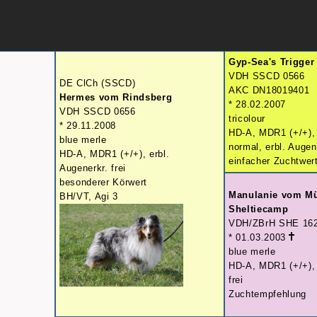
Gyp-Sea's Trigger
VDH SSCD 0566
DE ClCh (SSCD)
AKC DN18019401
Hermes vom Rindsberg
* 28.02.2007
VDH SSCD 0656
tricolour
* 29.11.2008
HD-A, MDR1 (+/+)
blue merle
normal, erbl. Augene
HD-A, MDR1 (+/+), erbl.
einfacher Zuchtwer
Augenerkr. frei
besonderer Körwert
Manulanie vom M
BH/VT, Agi 3
Sheltiecamp
VDH/ZBrH SHE 16
* 01.03.2003
blue merle
HD-A, MDR1 (+/+),
frei
Zuchtempfehlung