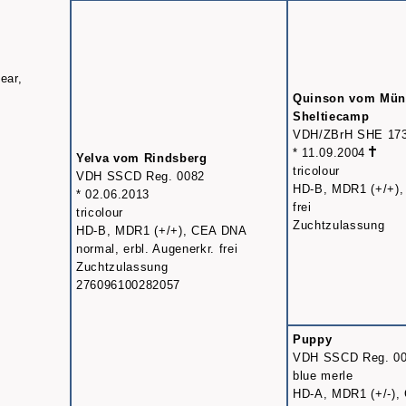
ear,
Quinson vom Mün
Sheltiecamp
VDH/ZBrH SHE 17
* 11.09.2004
Yelva vom Rindsberg
tricolour
VDH SSCD Reg. 0082
HD-B, MDR1 (+/+),
* 02.06.2013
frei
tricolour
Zuchtzulassung
HD-B, MDR1 (+/+), CEA DNA
normal, erbl. Augenerkr. frei
Zuchtzulassung
276096100282057
Puppy
VDH SSCD Reg. 0
blue merle
HD-A, MDR1 (+/-),