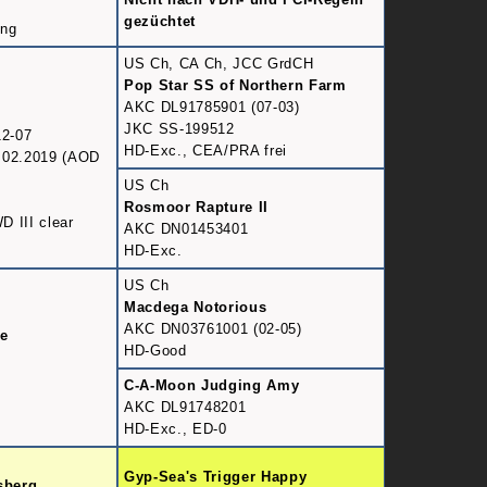
gezüchtet
ung
US Ch, CA Ch, JCC GrdCH
Pop Star SS of Northern Farm
AKC DL91785901 (07-03)
JKC SS-199512
2-07
HD-Exc., CEA/PRA frei
.02.2019 (AOD
US Ch
Rosmoor Rapture II
 III clear
AKC DN01453401
HD-Exc.
US Ch
Macdega Notorious
AKC DN03761001 (02-05)
e
HD-Good
C-A-Moon Judging Amy
AKC DL91748201
HD-Exc., ED-0
Gyp-Sea's Trigger Happy
sberg