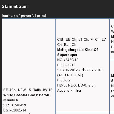
Stammbaum
Iomhair of powerful mind
C
W
M
CIB, EE Ch, LT Ch, FI Ch, LV
N
Ch, Balt Ch
t
Mellsjøhøgda's Kind Of
e
Superduper
NO 46450/12
FI59250/12
* 13.06.2012 -
22.07.2018
(AOD 6 J. 1 M.)
M
tricolour
S
HD-B, PL-0, ED-0, erbl.
N
EE JCh, NJW`15, Talin JW`15
Augenerkr. frei
t
White Coastal Black Baron
e
männlich
SHSB 740419
EST-01881/14