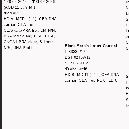
* 20.04.2014 -
03.02.2026
I
(AOD 11 J. 9 M.)
N
tricolour
L
HD-A, MDR1 (+/-), CEA DNA
S
carrier, CEA frei,
F
CEA/Kat./PRA frei, DM N/N,
L
PRA rcd2 clear, PL-0, ED-0,
z
CNGA1-PRA clear, S-Locus
C
Black Sara's Lotus Coastal
N/S, DNA Profil
C
FI33332/12
EST-02458/12
* 12.05.2012
d'zobel-weiß
HD-B, MDR1 (+/+), CEA DNA
S
carrier, CEA frei, PL-0, ED-0
F
z
H
K
fr