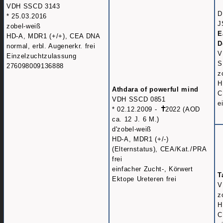
VDH SSCD 3143
D
* 25.03.2016
J
zobel-weiß
E
HD-A, MDR1 (+/+), CEA DNA
D
normal, erbl. Augenerkr. frei
V
Einzelzuchtzulassung
S
276098009136888
z
H
Athdara of powerful mind
C
VDH SSCD 0851
e
* 02.12.2009 -
2022 (AOD
ca. 12 J. 6 M.)
d'zobel-weiß
HD-A, MDR1 (+/-)
(Elternstatus), CEA/Kat./PRA
frei
einfacher Zucht-, Körwert
T
Ektope Ureteren frei
V
z
H
C