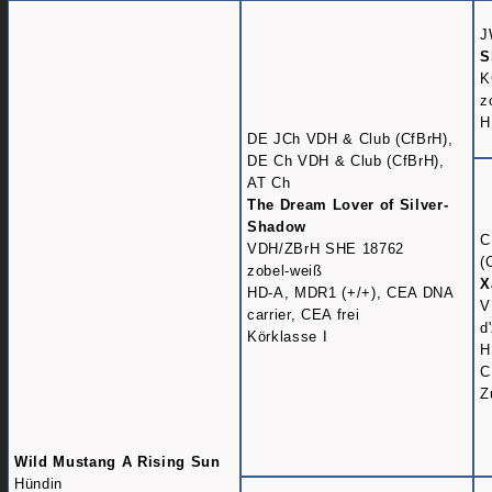
J
S
K
z
H
DE JCh VDH & Club (CfBrH),
DE Ch VDH & Club (CfBrH),
AT Ch
The Dream Lover of Silver-
Shadow
C
VDH/ZBrH SHE 18762
(
zobel-weiß
X
HD-A, MDR1 (+/+), CEA DNA
V
carrier, CEA frei
d
Körklasse I
H
C
Z
Wild Mustang A Rising Sun
Hündin