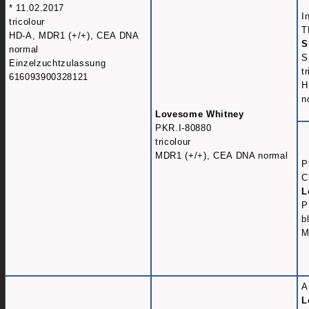
* 11.02.2017
I
tricolour
T
HD-A, MDR1 (+/+), CEA DNA
S
normal
S
Einzelzuchtzulassung
t
616093900328121
H
n
Lovesome Whitney
PKR.I-80880
tricolour
MDR1 (+/+), CEA DNA normal
P
C
L
P
b
M
A
L