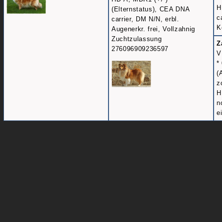
H
(Elternstatus), CEA DNA
c
carrier, DM N/N, erbl.
K
Augenerkr. frei, Vollzahnig
Zuchtzulassung
Z
276096909236597
V
*
(
z
H
n
e