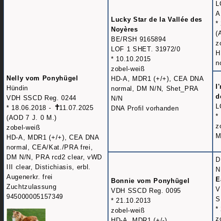
L
A
Lucky Star de la Vallée des
*
Noyères
(
BE/RSH 9165894
z
LOF 1 SHET. 31972/0
H
* 10.10.2015
n
zobel-weiß
Nelly vom Ponyhügel
HD-A, MDR1 (+/+), CEA DNA
I
Hündin
normal, DM N/N, Shet_PRA
d
VDH SSCD Reg. 0244
N/N
L
* 18.06.2018 -
11.07.2025
DNA Profil vorhanden
*
(AOD 7 J. 0 M.)
z
zobel-weiß
M
HD-A, MDR1 (+/+), CEA DNA
normal, CEA/Kat./PRA frei,
DM N/N, PRA rcd2 clear, vWD
D
III clear, Distichiasis, erbl.
N
Augenerkr. frei
E
Bonnie vom Ponyhügel
Zuchtzulassung
V
VDH SSCD Reg. 0095
945000005157349
S
* 21.10.2013
*
zobel-weiß
z
HD-A, MDR1 (+/-)