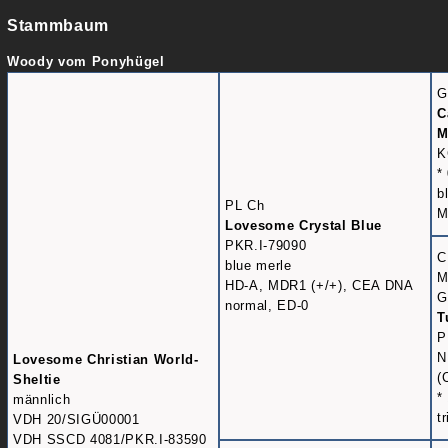
Stammbaum
Woody vom Ponyhügel
G
C
M
K
*
b
PL Ch
M
Lovesome Crystal Blue
PKR.I-79090
C
blue merle
M
HD-A, MDR1 (+/+), CEA DNA
G
normal, ED-0
T
P
N
Lovesome Christian World-
(
Sheltie
*
männlich
t
VDH 20/SIGÜ00001
VDH SSCD 4081/PKR.I-83590