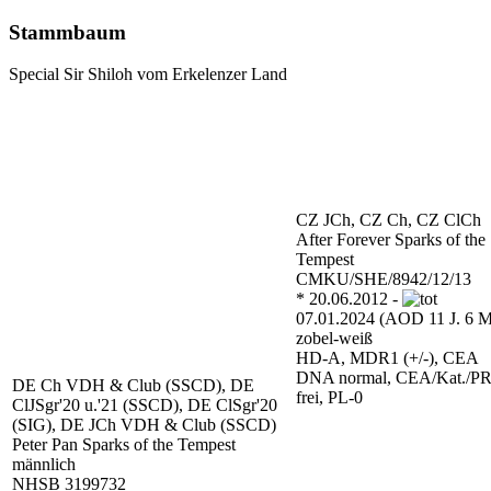
Stammbaum
Special Sir Shiloh vom Erkelenzer Land
CZ JCh, CZ Ch, CZ ClCh
After Forever Sparks of the
Tempest
CMKU/SHE/8942/12/13
* 20.06.2012 -
07.01.2024 (AOD 11 J. 6 M
zobel-weiß
HD-A, MDR1 (+/-), CEA
DNA normal, CEA/Kat./P
DE Ch VDH & Club (SSCD), DE
frei, PL-0
ClJSgr'20 u.'21 (SSCD), DE ClSgr'20
(SIG), DE JCh VDH & Club (SSCD)
Peter Pan Sparks of the Tempest
männlich
NHSB 3199732