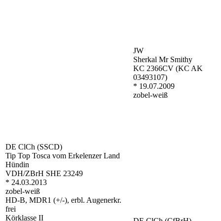
JW
Sherkal Mr Smithy
KC 2366CV (KC AK
03493107)
* 19.07.2009
zobel-weiß
DE ClCh (SSCD)
Tip Top Tosca vom Erkelenzer Land
Hündin
VDH/ZBrH SHE 23249
* 24.03.2013
zobel-weiß
HD-B, MDR1 (+/-), erbl. Augenerkr.
frei
Körklasse II
DE ClCh (CfBrH)