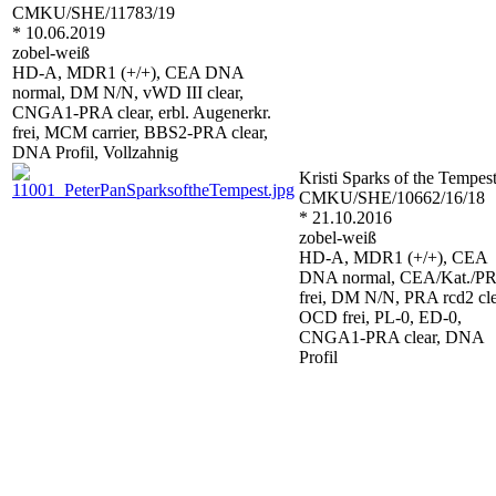
CMKU/SHE/11783/19
* 10.06.2019
zobel-weiß
HD-A, MDR1 (+/+), CEA DNA
normal, DM N/N, vWD III clear,
CNGA1-PRA clear, erbl. Augenerkr.
frei, MCM carrier, BBS2-PRA clear,
DNA Profil, Vollzahnig
Kristi Sparks of the Tempes
CMKU/SHE/10662/16/18
* 21.10.2016
zobel-weiß
HD-A, MDR1 (+/+), CEA
DNA normal, CEA/Kat./P
frei, DM N/N, PRA rcd2 cle
OCD frei, PL-0, ED-0,
CNGA1-PRA clear, DNA
Profil