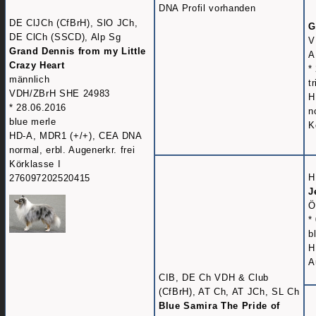
DNA Profil vorhanden
DE ClJCh (CfBrH), SlO JCh,
G
DE ClCh (SSCD), Alp Sg
V
Grand Dennis from my Little
A
Crazy Heart
*
männlich
t
VDH/ZBrH SHE 24983
H
* 28.06.2016
n
blue merle
K
HD-A, MDR1 (+/+), CEA DNA
normal, erbl. Augenerkr. frei
Körklasse I
H
276097202520415
J
Ö
*
b
H
A
CIB, DE Ch VDH & Club
(CfBrH), AT Ch, AT JCh, SL Ch
Blue Samira The Pride of