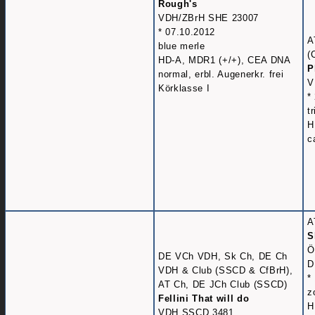
Rough's
VDH/ZBrH SHE 23007
* 07.10.2012
A
blue merle
(
HD-A, MDR1 (+/+), CEA DNA
P
normal, erbl. Augenerkr. frei
V
Körklasse I
*
t
H
c
A
S
Ö
DE VCh VDH, Sk Ch, DE Ch
D
VDH & Club (SSCD & CfBrH),
*
AT Ch, DE JCh Club (SSCD)
z
Fellini That will do
H
VDH SSCD 3481