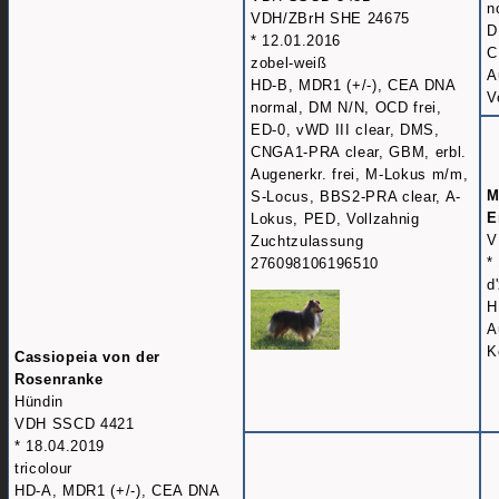
n
VDH/ZBrH SHE 24675
D
* 12.01.2016
C
zobel-weiß
A
HD-B, MDR1 (+/-), CEA DNA
V
normal, DM N/N, OCD frei,
ED-0, vWD III clear, DMS,
CNGA1-PRA clear, GBM, erbl.
Augenerkr. frei, M-Lokus m/m,
M
S-Locus, BBS2-PRA clear, A-
E
Lokus, PED, Vollzahnig
V
Zuchtzulassung
*
276098106196510
d
H
A
K
Cassiopeia von der
Rosenranke
Hündin
VDH SSCD 4421
* 18.04.2019
tricolour
HD-A, MDR1 (+/-), CEA DNA