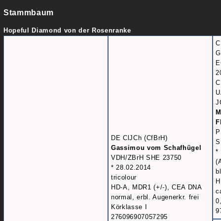
Stammbaum
Hopeful Diamond von der Rosenranke
C
G
E
2
C
U
J
M
F
P
DE ClJCh (CfBrH)
S
Gassimou vom Schafhügel
*
VDH/ZBrH SHE 23750
(
* 28.02.2014
b
tricolour
H
HD-A, MDR1 (+/-), CEA DNA
c
normal, erbl. Augenerkr. frei
0
Körklasse I
9
276096907057295