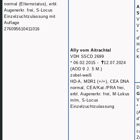
normal (Elternstatus), erbl.
A
Augenerkr. frei, S-Locus
S
Einzelzuchtzulassung mit
V
Auflage
V
276095610411016
*
d
H
Ally vom Aitrachtal
C
VDH SSCD 2699
K
* 06.02.2015 -
12.07.2024
(AOD 9 J. 5 M.)
zobel-weiß
HD-A, MDR1 (+/+), CEA DNA
D
normal, CEA/Kat./PRA frei,
G
erbl. Augenerkr. frei, M-Lokus
V
m/m, S-Locus
*
Einzelzuchtzulassung
(
d
H
c
Z