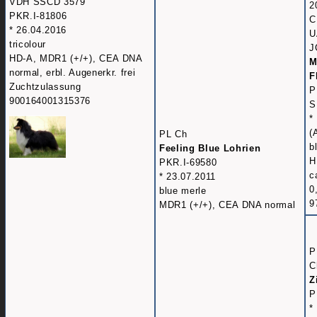
VDH SSCD 3579
2
PKR.I-81806
C
* 26.04.2016
U
tricolour
J
HD-A, MDR1 (+/+), CEA DNA
M
normal, erbl. Augenerkr. frei
F
Zuchtzulassung
P
900164001315376
S
*
(
PL Ch
b
Feeling Blue Lohrien
H
PKR.I-69580
c
* 23.07.2011
0
blue merle
9
MDR1 (+/+), CEA DNA normal
P
C
Z
P
*