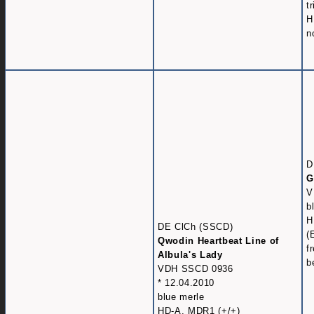
t
H
n
D
G
V
b
H
DE ClCh (SSCD)
(
Qwodin Heartbeat Line of
fr
Albula's Lady
b
VDH SSCD 0936
* 12.04.2010
blue merle
HD-A, MDR1 (+/+)