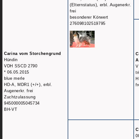
(Elternstatus), erbl. Augenerkr.
frei
besonderer Körwert
276098102519795
Carina vom Storchengrund
C
Hündin
A
VDH SSCD 2790
V
* 06.05.2015
t
blue merle
H
HD-A, MDR1 (+/+), erbl.
fr
Augenerkr. frei
Zuchtzulassung
945000005045734
BH-VT
C
0