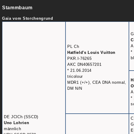
Stammbaum
Gaia vom Storchengrund
G
C
A
PL Ch
*
Hatfield's Louis Vuitton
b
PKR.I-76265
AKC DN40657201
* 21.06.2014
tricolour
H
MDR1 (+/+), CEA DNA normal,
O
DM N/N
A
*
s
DE JClCh (SSCD)
C
Uno Lohrien
G
männlich
E