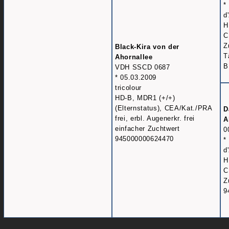
*
d
H
C
Z
Black-Kira von der
T
Ahornallee
B
VDH SSCD 0687
* 05.03.2009
tricolour
HD-B, MDR1 (+/+)
(Elternstatus), CEA/Kat./PRA
D
frei, erbl. Augenerkr. frei
A
einfacher Zuchtwert
0
945000000624470
*
d
H
C
Z
9