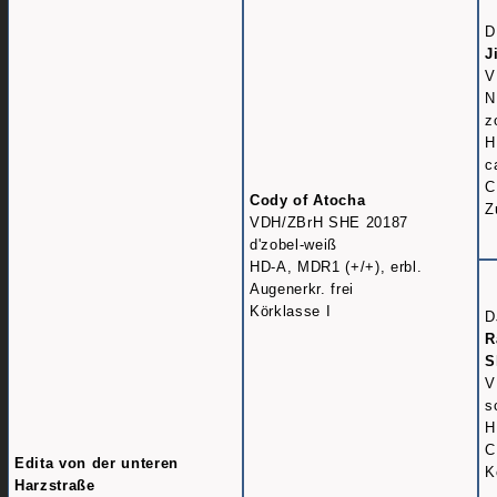
D
J
V
N
z
H
c
C
Cody of Atocha
Z
VDH/ZBrH SHE 20187
d'zobel-weiß
HD-A, MDR1 (+/+), erbl.
Augenerkr. frei
Körklasse I
D
R
S
V
s
H
C
Edita von der unteren
K
Harzstraße