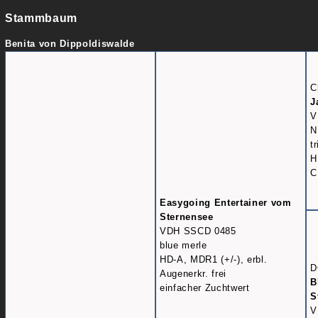
Stammbaum
Benita von Dippoldiswalde
C
J
V
N
t
H
C
Easygoing Entertainer vom
Sternensee
VDH SSCD 0485
blue merle
HD-A, MDR1 (+/-), erbl.
D
Augenerkr. frei
B
einfacher Zuchtwert
S
V