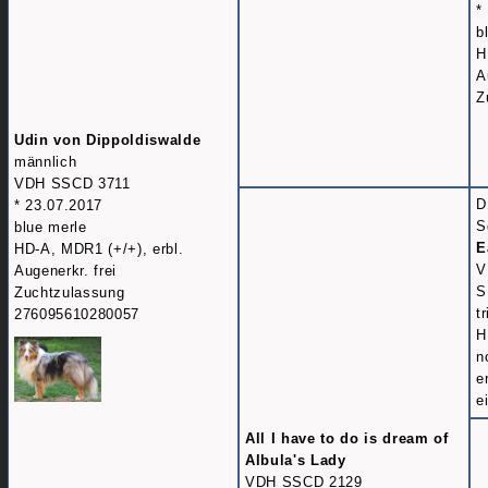
*
b
H
A
Z
Udin von Dippoldiswalde
männlich
VDH SSCD 3711
D
* 23.07.2017
S
blue merle
E
HD-A, MDR1 (+/+), erbl.
V
Augenerkr. frei
S
Zuchtzulassung
t
276095610280057
H
n
e
e
All I have to do is dream of
Albula's Lady
VDH SSCD 2129