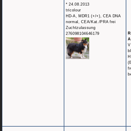
* 24.08.2013
tricolour
HD-A, MDR1 (+/+), CEA DNA
normal, CEA/Kat./PRA frei
Zuchtzulassung
R
276098104646179
A
V
b
H
(
fr
b