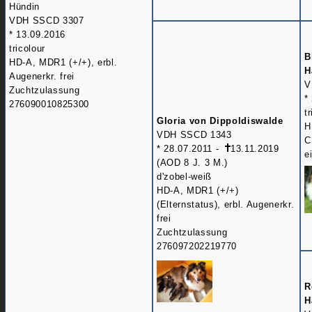
Hündin
VDH SSCD 3307
* 13.09.2016
tricolour
B
HD-A, MDR1 (+/+), erbl.
H
Augenerkr. frei
V
Zuchtzulassung
*
276090010825300
t
Gloria von Dippoldiswalde
H
VDH SSCD 1343
C
* 28.07.2011 -
13.11.2019
e
(AOD 8 J. 3 M.)
d'zobel-weiß
HD-A, MDR1 (+/+)
(Elternstatus), erbl. Augenerkr.
frei
Zuchtzulassung
276097202219770
R
H