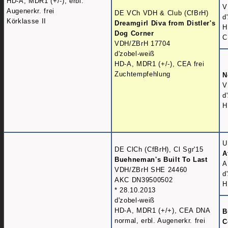
HD-A, MDR1 (+/-), erbl.
V
Augenerkr. frei
DE VCh VDH & Club (CfBrH)
d
Körklasse II
Dreamgirl Diva from Distler's
H
Dog Corner
C
VDH/ZBrH 17704
d'zobel-weiß
HD-A, MDR1 (+/-), CEA frei
Zuchtempfehlung
N
V
d
H
U
DE ClCh (CfBrH), Cl Sgr'15
A
Buehneman's Built To Last
A
VDH/ZBrH SHE 24460
d
AKC DN39500502
H
* 28.10.2013
d'zobel-weiß
HD-A, MDR1 (+/+), CEA DNA
B
normal, erbl. Augenerkr. frei
C