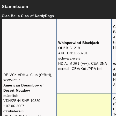
Stammbaum
Ciao Bella Ciao of NerdyDogs
C
B
A
t
Whisperwind Blackjack
H
ÖHZB S1219
AKC DN11663201
schwarz-weiß
HD-A, MDR1 (+/+), CEA DNA
W
normal, CEA/Kat./PRA frei
A
b
DE VCh VDH & Club (CfBrH),
H
WVWin'17
A
American Dreamboy of
Desert Meadow
männlich
C
VDH/ZBrH SHE 19330
(
* 07.06.2007
E
d'zobel-weiß
T