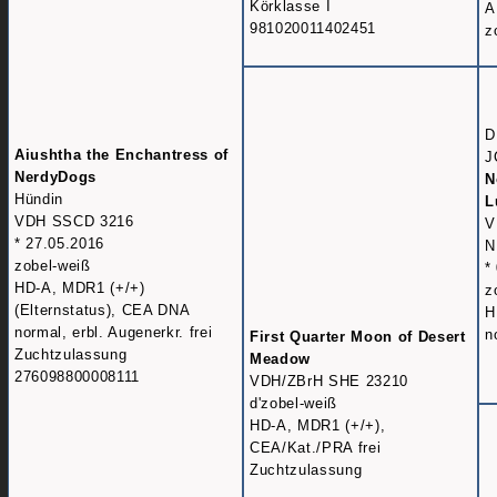
Körklasse I
A
981020011402451
z
D
Aiushtha the Enchantress of
J
NerdyDogs
N
Hündin
L
VDH SSCD 3216
V
* 27.05.2016
N
zobel-weiß
*
HD-A, MDR1 (+/+)
z
(Elternstatus), CEA DNA
H
normal, erbl. Augenerkr. frei
n
First Quarter Moon of Desert
Zuchtzulassung
Meadow
276098800008111
VDH/ZBrH SHE 23210
d'zobel-weiß
HD-A, MDR1 (+/+),
CEA/Kat./PRA frei
Zuchtzulassung