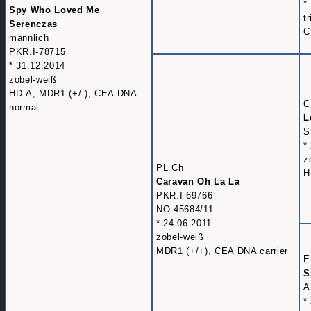
*
Spy Who Loved Me
t
Serenczas
C
männlich
PKR.I-78715
* 31.12.2014
zobel-weiß
HD-A, MDR1 (+/-), CEA DNA
C
normal
L
S
*
z
PL Ch
H
Caravan Oh La La
PKR.I-69766
NO 45684/11
* 24.06.2011
zobel-weiß
MDR1 (+/+), CEA DNA carrier
E
S
A
*