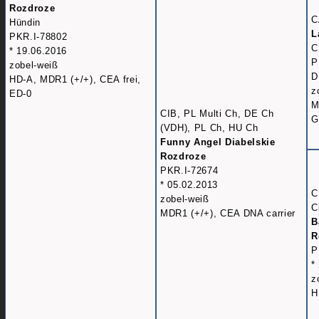
Rozdroze
C
Hündin
L
PKR.I-78802
C
* 19.06.2016
P
zobel-weiß
D
HD-A, MDR1 (+/+), CEA frei,
z
ED-0
M
CIB, PL Multi Ch, DE Ch
G
(VDH), PL Ch, HU Ch
Funny Angel Diabelskie
Rozdroze
PKR.I-72674
* 05.02.2013
C
zobel-weiß
C
MDR1 (+/+), CEA DNA carrier
B
R
P
*
z
H