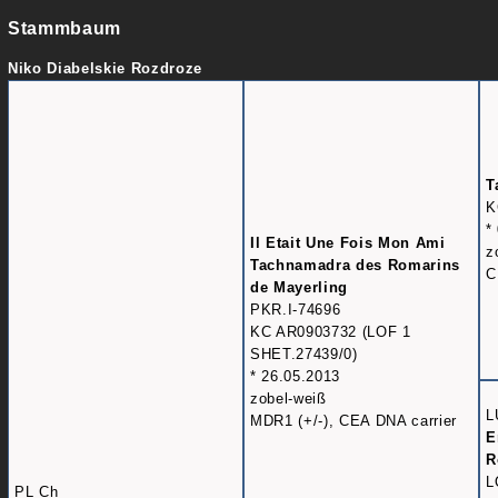
Stammbaum
Niko Diabelskie Rozdroze
T
K
*
Il Etait Une Fois Mon Ami
z
Tachnamadra des Romarins
C
de Mayerling
PKR.I-74696
KC AR0903732 (LOF 1
SHET.27439/0)
* 26.05.2013
zobel-weiß
L
MDR1 (+/-), CEA DNA carrier
E
R
L
PL Ch