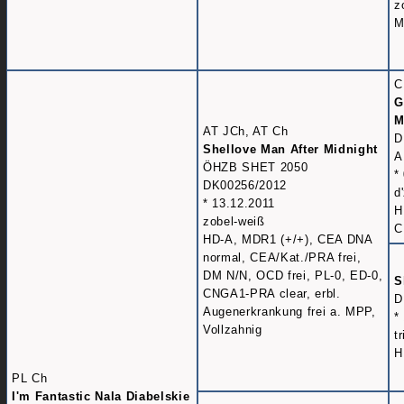
z
M
C
G
M
AT JCh, AT Ch
D
Shellove Man After Midnight
A
ÖHZB SHET 2050
*
DK00256/2012
d
* 13.12.2011
H
zobel-weiß
C
HD-A, MDR1 (+/+), CEA DNA
normal, CEA/Kat./PRA frei,
DM N/N, OCD frei, PL-0, ED-0,
S
CNGA1-PRA clear, erbl.
D
Augenerkrankung frei a. MPP,
*
Vollzahnig
t
H
PL Ch
I'm Fantastic Nala Diabelskie